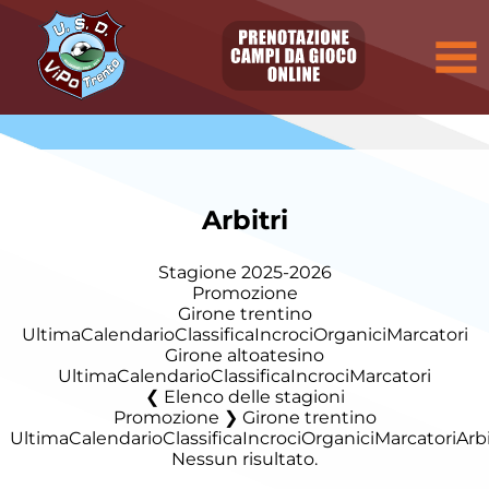
Arbitri
Stagione 2025-2026
Promozione
Girone trentino
Ultima
Calendario
Classifica
Incroci
Organici
Marcatori
Girone altoatesino
Ultima
Calendario
Classifica
Incroci
Marcatori
Elenco delle stagioni
Promozione ❯ Girone trentino
Ultima
Calendario
Classifica
Incroci
Organici
Marcatori
Arbi
Nessun risultato.