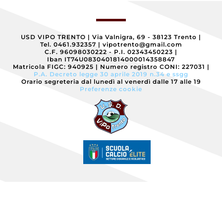
USD VIPO TRENTO
|
Via Valnigra, 69 - 38123 Trento
|
Tel. 0461.932357
|
vipotrento@gmail.com
C.F. 96098030222 - P.I. 02343450223
|
Iban IT74U0830401814000014358847
Matricola FIGC: 940925
|
Numero registro CONI: 227031
|
P.A. Decreto legge 30 aprile 2019 n.34 e ssgg
Orario segreteria dal lunedì al venerdì dalle 17 alle 19
Preferenze cookie