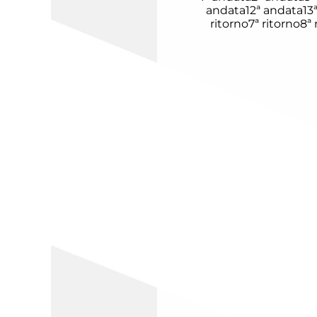
andata
12ª andata
13
ritorno
7ª ritorno
8ª 