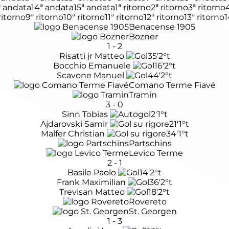
ª andata
14ª andata
15ª andata
1ª ritorno
2ª ritorno
3ª ritorno
ritorno
9ª ritorno
10ª ritorno
11ª ritorno
12ª ritorno
13ª ritorno
1
Benacense 1905
Bozner
1
-
2
Risatti jr Matteo
35'
2°t
Bocchio Emanuele
16'
2°t
Scavone Manuel
44'
2°t
Comano Terme Fiavé
Tramin
3
-
0
Sinn Tobias
2'
1°t
Ajdarovski Samir
21'
1°t
Malfer Christian
34'
1°t
Partschins
Levico Terme
2
-
1
Basile Paolo
14'
2°t
Frank Maximilian
36'
2°t
Trevisan Matteo
18'
2°t
Rovereto
St. Georgen
1
-
3