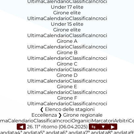
Ultima
Calendario
Classifica
Incroci
Under 17 elite
Girone elite
Ultima
Calendario
Classifica
Incroci
Under 15 elite
Girone elite
Ultima
Calendario
Classifica
Incroci
Girone A
Ultima
Calendario
Classifica
Incroci
Girone B
Ultima
Calendario
Classifica
Incroci
Girone C
Ultima
Calendario
Classifica
Incroci
Girone D
Ultima
Calendario
Classifica
Incroci
Girone E
Ultima
Calendario
Classifica
Incroci
Girone F
Ultima
Calendario
Classifica
Incroci
Elenco delle stagioni
Eccellenza ❯ Girone regionale
ima
Calendario
Classifica
Incroci
Organici
Marcatori
Arbitri
C
◀
26. 11ª ritorno (06.04.2025)
▶
 andata
4ª andata
5ª andata
6ª andata
7ª andata
8ª andata
9