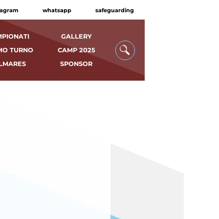
tagram
whatsapp
safeguarding
PIONATI
GALLERY
MO TURNO
CAMP 2025
LMARES
SPONSOR