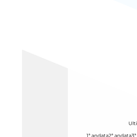
Ult
1ª andata
2ª andata
3ª