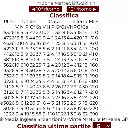
Timpone Matteo
21'
1°t
◀ 10ª ritorno
12ª ritorno ▶
Classifica
Pt
G
Totale
Casa
Trasferta
Mi
S
V
N
P
Gf
Gs
V
N
P
Gf
Gs
V
N
P
Gf
Gs
53
26
16
5
5
47
22
10
2
1
32
8
6
3
4
15
14
1
0
47
26
13
8
5
44
30
9
4
1
24
13
4
4
4
20
17
-7
0
46
26
12
10
4
36
16
8
4
1
25
8
4
6
3
11
8
-6
0
42
26
11
9
6
33
28
5
6
2
19
11
6
3
4
14
17
-10
0
41
26
12
5
9
36
37
7
2
4
17
16
5
3
5
19
21
-11
0
38
26
10
8
8
40
31
7
5
1
24
13
3
3
7
16
18
-14
0
o
36
26
10
6
10
32
25
7
2
4
20
12
3
4
6
12
13
-16
0
35
26
9
8
9
30
28
7
3
3
20
12
2
5
6
10
16
-17
0
33
26
9
6
11
29
35
5
2
6
14
18
4
4
5
15
17
-19
0
32
26
8
8
10
24
24
4
4
4
8
8
4
4
6
16
16
-18
0
31
26
8
7
11
40
47
6
5
2
26
17
2
2
9
14
30
-21
0
31
26
8
7
11
26
33
5
3
5
14
16
3
4
6
12
17
-21
0
30
26
8
6
12
37
40
6
3
4
23
16
2
3
8
14
24
-22
0
vé
30
26
8
6
12
26
31
6
4
3
21
13
2
2
9
5
18
-22
0
30
26
7
9
10
31
44
5
6
2
14
11
2
3
8
17
33
-22
0
13
26
3
4
19
18
58
2
1
10
10
26
1
3
9
8
32
-39
0
i=Media inglese
S=Sanzioni
V=Vinte
N=Nulle
P=Perse
Gf=
Classifica ultime partite