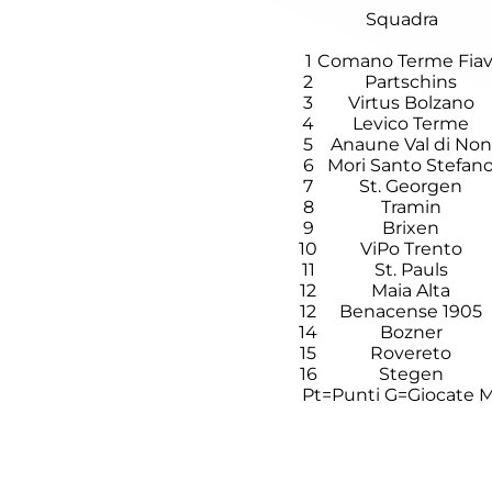
Squadra
1
Comano Terme Fia
2
Partschins
3
Virtus Bolzano
4
Levico Terme
5
Anaune Val di Non
6
Mori Santo Stefan
7
St. Georgen
8
Tramin
9
Brixen
10
ViPo Trento
11
St. Pauls
12
Maia Alta
12
Benacense 1905
14
Bozner
15
Rovereto
16
Stegen
Pt=Punti
G=Giocate
M