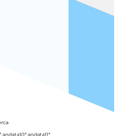
erca
ª andata
10ª andata
11ª