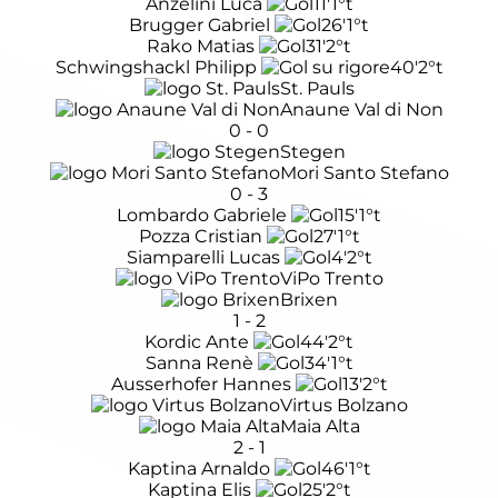
Anzelini Luca
11'
1°t
Brugger Gabriel
26'
1°t
Rako Matias
31'
2°t
Schwingshackl Philipp
40'
2°t
St. Pauls
Anaune Val di Non
0
-
0
Stegen
Mori Santo Stefano
0
-
3
Lombardo Gabriele
15'
1°t
Pozza Cristian
27'
1°t
Siamparelli Lucas
4'
2°t
ViPo Trento
Brixen
1
-
2
Kordic Ante
44'
2°t
Sanna Renè
34'
1°t
Ausserhofer Hannes
13'
2°t
Virtus Bolzano
Maia Alta
2
-
1
Kaptina Arnaldo
46'
1°t
Kaptina Elis
25'
2°t