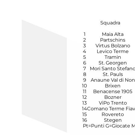
Squadra
1
Maia Alta
2
Partschins
3
Virtus Bolzano
4
Levico Terme
5
Tramin
6
St. Georgen
7
Mori Santo Stefan
8
St. Pauls
9
Anaune Val di Non
10
Brixen
11
Benacense 1905
12
Bozner
13
ViPo Trento
14
Comano Terme Fia
15
Rovereto
16
Stegen
Pt=Punti
G=Giocate
M