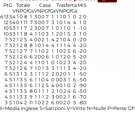
Pt
G
Totale
Casa
Trasferta
Mi
S
V
N
P
Gf
Gs
V
N
P
Gf
Gs
V
N
P
Gf
Gs
vé
13
5
4
1
0
8
1
3
0
0
7
1
1
1
0
1
0
2
0
12
5
4
0
1
11
7
3
0
0
7
3
1
0
1
4
4
1
0
10
5
3
1
1
7
2
3
0
0
7
1
0
1
1
0
1
-1
0
10
5
3
1
1
8
4
1
1
0
3
1
2
0
1
5
3
1
0
7
5
2
1
2
5
4
0
0
2
1
4
2
1
0
4
0
-2
0
o
7
5
2
1
2
8
8
1
0
1
4
4
1
1
1
4
4
-2
0
7
5
2
1
2
7
7
1
1
0
2
1
1
0
2
5
6
-2
0
7
5
2
1
2
6
6
2
0
0
6
1
0
1
2
0
5
-2
0
7
5
2
1
2
4
4
1
1
0
1
0
1
0
2
3
4
-2
0
7
5
2
1
2
6
7
1
0
1
3
3
1
1
1
3
4
-2
0
6
5
1
3
1
3
3
1
1
1
2
2
0
2
0
1
1
-5
0
4
5
1
1
3
5
6
1
1
0
4
0
0
0
3
1
6
-5
0
4
5
1
1
3
5
6
1
1
2
5
4
0
0
1
0
2
-9
0
4
5
1
1
3
5
8
0
1
1
1
2
1
0
2
4
6
-5
0
4
5
1
1
3
3
9
1
1
1
2
3
0
0
2
1
6
-7
0
3
5
1
0
4
2
11
1
0
2
2
6
0
0
2
0
5
-8
0
i=Media inglese
S=Sanzioni
V=Vinte
N=Nulle
P=Perse
Gf=