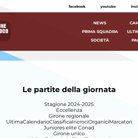
facebook
youtube
ins
NEWS
CAM
PRIMA SQUADRA
ULTI
SOCIETÀ
PA
Le partite della giornata
Stagione 2024-2025
Eccellenza
Girone regionale
Ultima
Calendario
Classifica
Incroci
Organici
Marcatori
Juniores elite Conad
Girone unico