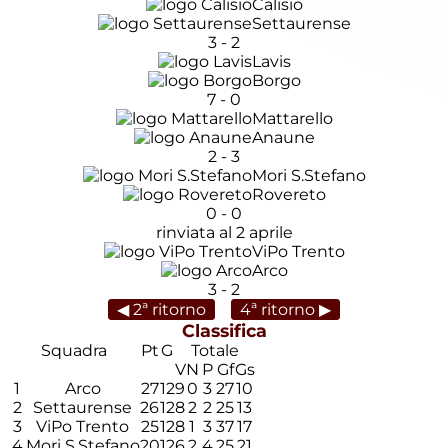
Calisio
Settaurense
3
-
2
Lavis
Borgo
7
-
0
Mattarello
Anaune
2
-
3
Mori S.Stefano
Rovereto
0
-
0
rinviata al 2 aprile
ViPo Trento
Arco
3
-
2
◀ 2ª ritorno
4ª ritorno ▶
Classifica
Squadra
Pt
G
Totale
V
N
P
Gf
Gs
1
Arco
27
12
9
0
3
27
10
2
Settaurense
26
12
8
2
2
25
13
3
ViPo Trento
25
12
8
1
3
37
17
4
Mori S.Stefano
20
12
6
2
4
25
21