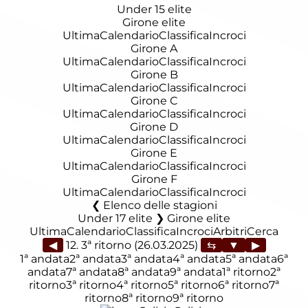
Under 15 elite
Girone elite
Ultima
Calendario
Classifica
Incroci
Girone A
Ultima
Calendario
Classifica
Incroci
Girone B
Ultima
Calendario
Classifica
Incroci
Girone C
Ultima
Calendario
Classifica
Incroci
Girone D
Ultima
Calendario
Classifica
Incroci
Girone E
Ultima
Calendario
Classifica
Incroci
Girone F
Ultima
Calendario
Classifica
Incroci
Elenco delle stagioni
Under 17 elite ❯ Girone elite
Ultima
Calendario
Classifica
Incroci
Arbitri
Cerca
◀
12. 3ª ritorno (26.03.2025)
▶
1ª andata
2ª andata
3ª andata
4ª andata
5ª andata
6ª
andata
7ª andata
8ª andata
9ª andata
1ª ritorno
2ª
ritorno
3ª ritorno
4ª ritorno
5ª ritorno
6ª ritorno
7ª
ritorno
8ª ritorno
9ª ritorno