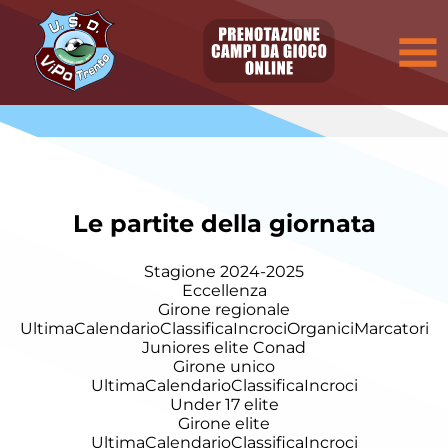
Le partite della giornata
Stagione 2024-2025
Eccellenza
Girone regionale
Ultima
Calendario
Classifica
Incroci
Organici
Marcatori
Juniores elite Conad
Girone unico
Ultima
Calendario
Classifica
Incroci
Under 17 elite
Girone elite
Ultima
Calendario
Classifica
Incroci