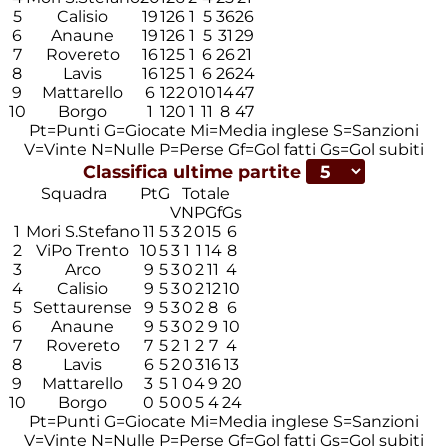
5
Calisio
19
12
6
1
5
36
26
6
Anaune
19
12
6
1
5
31
29
7
Rovereto
16
12
5
1
6
26
21
8
Lavis
16
12
5
1
6
26
24
9
Mattarello
6
12
2
0
10
14
47
10
Borgo
1
12
0
1
11
8
47
Pt=Punti
G=Giocate
Mi=Media inglese
S=Sanzioni
V=Vinte
N=Nulle
P=Perse
Gf=Gol fatti
Gs=Gol subiti
Classifica ultime partite
Squadra
Pt
G
Totale
V
N
P
Gf
Gs
1
Mori S.Stefano
11
5
3
2
0
15
6
2
ViPo Trento
10
5
3
1
1
14
8
3
Arco
9
5
3
0
2
11
4
4
Calisio
9
5
3
0
2
12
10
5
Settaurense
9
5
3
0
2
8
6
6
Anaune
9
5
3
0
2
9
10
7
Rovereto
7
5
2
1
2
7
4
8
Lavis
6
5
2
0
3
16
13
9
Mattarello
3
5
1
0
4
9
20
10
Borgo
0
5
0
0
5
4
24
Pt=Punti
G=Giocate
Mi=Media inglese
S=Sanzioni
V=Vinte
N=Nulle
P=Perse
Gf=Gol fatti
Gs=Gol subiti