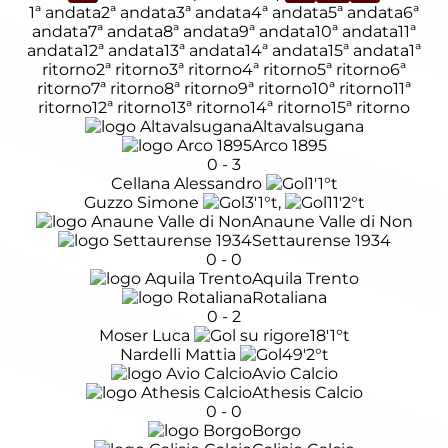
1ª andata
2ª andata
3ª andata
4ª andata
5ª andata
6ª
andata
7ª andata
8ª andata
9ª andata
10ª andata
11ª
andata
12ª andata
13ª andata
14ª andata
15ª andata
1ª
ritorno
2ª ritorno
3ª ritorno
4ª ritorno
5ª ritorno
6ª
ritorno
7ª ritorno
8ª ritorno
9ª ritorno
10ª ritorno
11ª
ritorno
12ª ritorno
13ª ritorno
14ª ritorno
15ª ritorno
Altavalsugana
Arco 1895
0
-
3
Cellana Alessandro
1'
1°t
Guzzo Simone
3'
1°t
,
11'
2°t
Anaune Valle di Non
Settaurense 1934
0
-
0
Aquila Trento
Rotaliana
0
-
2
Moser Luca
18'
1°t
Nardelli Mattia
49'
2°t
Avio Calcio
Athesis Calcio
0
-
0
Borgo