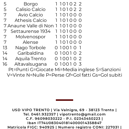
5
Borgo
1
1
0
1
0
2
2
5
Calisio Calcio
1
1
0
1
0
2
2
7
Avio Calcio
1
1
0
1
0
0
0
7
Athesis Calcio
1
1
0
1
0
0
0
7
Anaune Valle di Non
1
1
0
1
0
0
0
7
Settaurense 1934
1
1
0
1
0
0
0
7
Molvenospor
1
1
0
1
0
0
0
7
Alense
1
1
0
1
0
0
0
13
Nago Torbole
0
1
0
0
1
0
1
14
Garibaldina
0
1
0
0
1
0
2
14
Aquila Trento
0
1
0
0
1
0
2
16
Altavalsugana
0
1
0
0
1
0
3
Pt=Punti
G=Giocate
Mi=Media inglese
S=Sanzioni
V=Vinte
N=Nulle
P=Perse
Gf=Gol fatti
Gs=Gol subiti
USD VIPO TRENTO
|
Via Valnigra, 69 - 38123 Trento
|
Tel. 0461.932357
|
vipotrento@gmail.com
C.F. 96098030222 - P.I. 02343450223
|
Iban IT74U0830401814000014358847
Matricola FIGC: 940925
|
Numero registro CONI: 227031
|