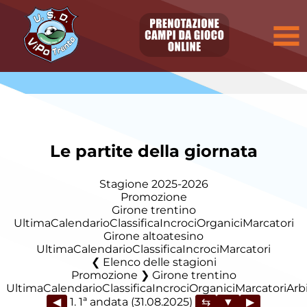
Le partite della giornata
Stagione 2025-2026
Promozione
Girone trentino
Ultima
Calendario
Classifica
Incroci
Organici
Marcatori
Girone altoatesino
Ultima
Calendario
Classifica
Incroci
Marcatori
Elenco delle stagioni
Promozione ❯ Girone trentino
Ultima
Calendario
Classifica
Incroci
Organici
Marcatori
Arbi
◀
1. 1ª andata (31.08.2025)
▶