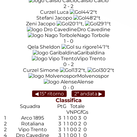
Calisio Calcio
2
-
2
Curzel Luca
44'
2°t
Stefani Jacopo
48'
2°t
Zeni Jacopo
20'
1°t
,
29'
1°t
Dro Cavedine
Nago Torbole
1
-
0
Qela Sheldon
14'
1°t
Garibaldina
Vipo Trento
0
-
2
Curzel Simone
13'
2°t
,
30'
2°t
Molvenospor
Alense
0
-
0
◀ 15ª ritorno
2ª andata ▶
Classifica
Squadra
Pt
G
Totale
V
N
P
Gf
Gs
1
Arco 1895
3
1
1
0
0
3
0
2
Rotaliana
3
1
1
0
0
2
0
2
Vipo Trento
3
1
1
0
0
2
0
4
Dro Cavedine
3
1
1
0
0
1
0