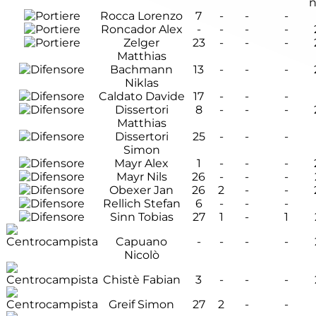
n
Rocca Lorenzo
7
-
-
-
Roncador Alex
-
-
-
-
Zelger
23
-
-
-
Matthias
Bachmann
13
-
-
-
Niklas
Caldato Davide
17
-
-
-
Dissertori
8
-
-
-
Matthias
Dissertori
25
-
-
-
Simon
Mayr Alex
1
-
-
-
Mayr Nils
26
-
-
-
Obexer Jan
26
2
-
-
Rellich Stefan
6
-
-
-
Sinn Tobias
27
1
-
1
Capuano
-
-
-
-
Nicolò
Chistè Fabian
3
-
-
-
Greif Simon
27
2
-
-