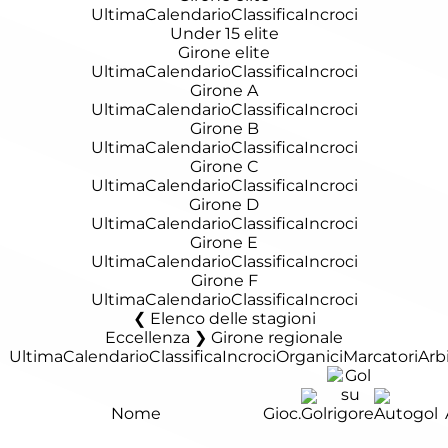
Ultima
Calendario
Classifica
Incroci
Under 15 elite
Girone elite
Ultima
Calendario
Classifica
Incroci
Girone A
Ultima
Calendario
Classifica
Incroci
Girone B
Ultima
Calendario
Classifica
Incroci
Girone C
Ultima
Calendario
Classifica
Incroci
Girone D
Ultima
Calendario
Classifica
Incroci
Girone E
Ultima
Calendario
Classifica
Incroci
Girone F
Ultima
Calendario
Classifica
Incroci
Elenco delle stagioni
Eccellenza ❯ Girone regionale
Ultima
Calendario
Classifica
Incroci
Organici
Marcatori
Arbi
Nome
Gioc.