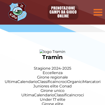
Tramin
Stagione 2024-2025
Eccellenza
Girone regionale
Ultima
Calendario
Classifica
Incroci
Organici
Marcatori
Juniores elite Conad
Girone unico
Ultima
Calendario
Classifica
Incroci
Under 17 elite
Girone elite