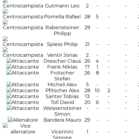
Gutmann Leo
2
-
-
-
Pomella Rafael
28
5
-
-
Rabensteiner
29
-
-
-
Philipp
Spiess Philip
21
-
-
-
Ventir Jonas
2
-
-
-
Drescher Claus
26
4
-
-
Frank Niklas
17
1
-
-
Frotscher
26
8
-
-
Stefan
Micheli Alex
5
-
-
-
Pfitscher Alex
28
10
2
-
Santer Tobias
13
-
-
-
Toll David
20
6
-
-
Weissensteiner
-
-
-
-
Simon
Bandera Mauro
29
-
-
-
Vicentini
1
-
-
-
Simone