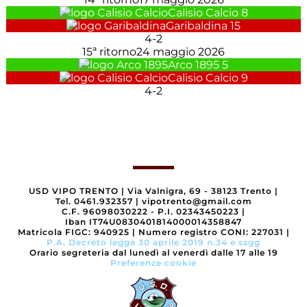
Calisio Calcio
8
Garibaldina
15
4
-
2
15ª ritorno
24 maggio 2026
Arco 1895
5
Calisio Calcio
9
4
-
2
USD VIPO TRENTO
|
Via Valnigra, 69 - 38123 Trento
|
Tel. 0461.932357
|
vipotrento@gmail.com
C.F. 96098030222 - P.I. 02343450223
|
Iban IT74U0830401814000014358847
Matricola FIGC: 940925
|
Numero registro CONI: 227031
|
P.A. Decreto legge 30 aprile 2019 n.34 e ssgg
Orario segreteria dal lunedì al venerdì dalle 17 alle 19
Preferenze cookie