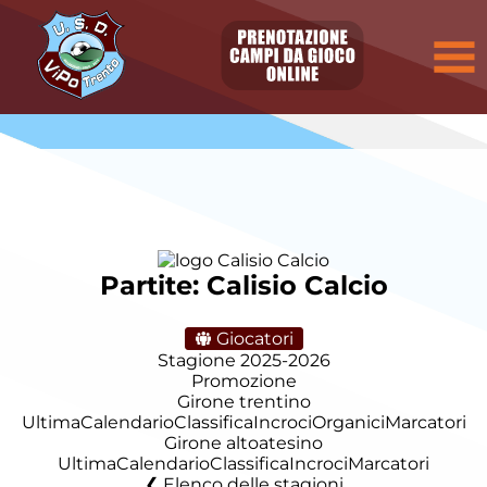
Partite: Calisio Calcio
Giocatori
Stagione 2025-2026
Promozione
Girone trentino
Ultima
Calendario
Classifica
Incroci
Organici
Marcatori
Girone altoatesino
Ultima
Calendario
Classifica
Incroci
Marcatori
Elenco delle stagioni