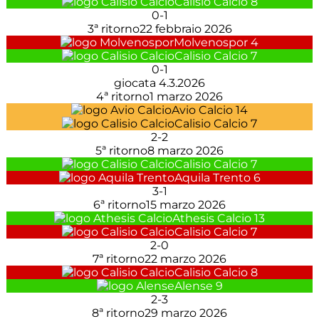
Calisio Calcio
8
0
-
1
3ª ritorno
22 febbraio 2026
Molvenospor
4
Calisio Calcio
7
0
-
1
giocata 4.3.2026
4ª ritorno
1 marzo 2026
Avio Calcio
14
Calisio Calcio
7
2
-
2
5ª ritorno
8 marzo 2026
Calisio Calcio
7
Aquila Trento
6
3
-
1
6ª ritorno
15 marzo 2026
Athesis Calcio
13
Calisio Calcio
7
2
-
0
7ª ritorno
22 marzo 2026
Calisio Calcio
8
Alense
9
2
-
3
8ª ritorno
29 marzo 2026