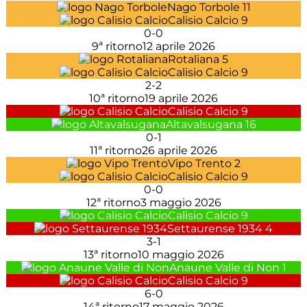
Nago Torbole
11
Calisio Calcio
9
0
-
0
9ª ritorno
12 aprile 2026
Rotaliana
5
Calisio Calcio
9
2
-
2
10ª ritorno
19 aprile 2026
Calisio Calcio
9
Altavalsugana
16
0
-
1
11ª ritorno
26 aprile 2026
Vipo Trento
2
Calisio Calcio
9
0
-
0
12ª ritorno
3 maggio 2026
Calisio Calcio
9
Settaurense 1934
4
3
-
1
13ª ritorno
10 maggio 2026
Anaune Valle di Non
1
Calisio Calcio
9
6
-
0
14ª ritorno
17 maggio 2026