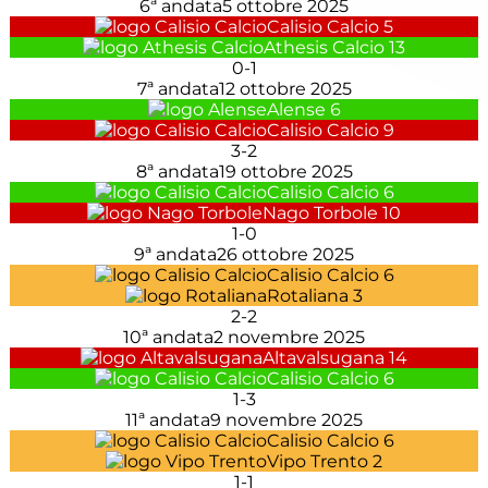
6ª andata
5 ottobre 2025
Calisio Calcio
5
Athesis Calcio
13
0
-
1
7ª andata
12 ottobre 2025
Alense
6
Calisio Calcio
9
3
-
2
8ª andata
19 ottobre 2025
Calisio Calcio
6
Nago Torbole
10
1
-
0
9ª andata
26 ottobre 2025
Calisio Calcio
6
Rotaliana
3
2
-
2
10ª andata
2 novembre 2025
Altavalsugana
14
Calisio Calcio
6
1
-
3
11ª andata
9 novembre 2025
Calisio Calcio
6
Vipo Trento
2
1
-
1