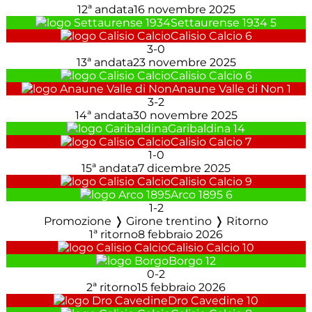
12ª andata
16 novembre 2025
Settaurense 1934
5
Calisio Calcio
6
3
-
0
13ª andata
23 novembre 2025
Calisio Calcio
6
Anaune Valle di Non
1
3
-
2
14ª andata
30 novembre 2025
Garibaldina
14
Calisio Calcio
7
1
-
0
15ª andata
7 dicembre 2025
Calisio Calcio
9
Arco 1895
6
1
-
2
Promozione ❭ Girone trentino ❭ Ritorno
1ª ritorno
8 febbraio 2026
Calisio Calcio
10
Borgo
12
0
-
2
2ª ritorno
15 febbraio 2026
Dro Cavedine
10