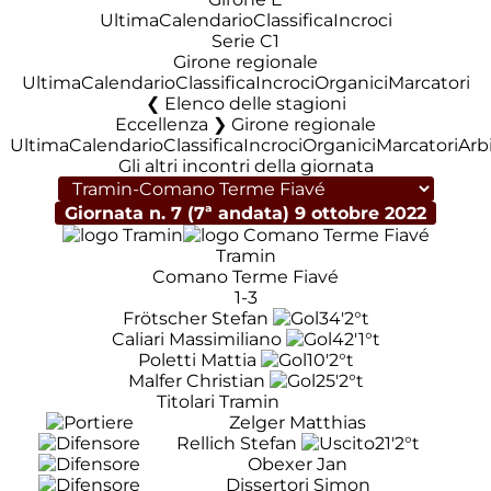
Ultima
Calendario
Classifica
Incroci
Serie C1
Girone regionale
Ultima
Calendario
Classifica
Incroci
Organici
Marcatori
Elenco delle stagioni
Eccellenza ❯ Girone regionale
Ultima
Calendario
Classifica
Incroci
Organici
Marcatori
Arbi
Gli altri incontri della giornata
Giornata n. 7 (7ª andata)
9 ottobre 2022
Tramin
Comano Terme Fiavé
1-3
Frötscher Stefan
34'
2°t
Caliari Massimiliano
42'
1°t
Poletti Mattia
10'
2°t
Malfer Christian
25'
2°t
Titolari Tramin
Zelger Matthias
Rellich Stefan
21'
2°t
Obexer Jan
Dissertori Simon