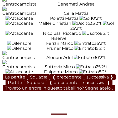
Benamati Andrea
Celia Mattia
Poletti Mattia
10'
2°t
Malfer Christian
35'
2°t
25'
2°t
Nicolussi Riccardo
8'
2°t
Riserve
Ferrari Marco
35'
2°t
Fruner Mirco
15'
2°t
Alouani Adel
30'
2°t
Sottovia Mirco
25'
2°t
Dalponte Marco
8'
2°t
Le partite
Squadra
❰ precedente
successiva ❱
Partite
Squadra
❰ precedente
successiva ❱
Trovato un errore in questo tabellino? Segnalacelo...