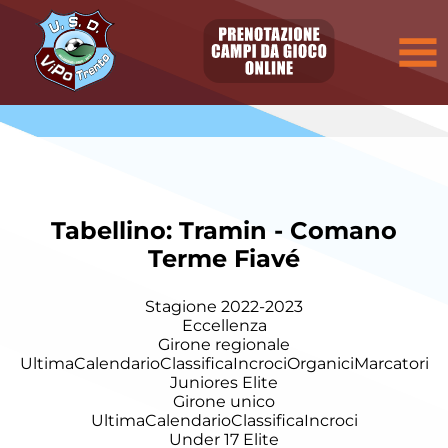
Tabellino: Tramin - Comano
Terme Fiavé
Stagione 2022-2023
Eccellenza
Girone regionale
Ultima
Calendario
Classifica
Incroci
Organici
Marcatori
Juniores Elite
Girone unico
Ultima
Calendario
Classifica
Incroci
Under 17 Elite