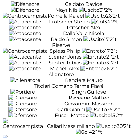
Caldato Davide
Mayr Nils
31'
2°t
Pomella Rafael
26'
2°t
Frötscher Stefan
34'
2°t
Pfitscher Alex
Dalla Valle Nicola
Baldo Simon
17'
2°t
Riserve
Spiess Philip
17'
2°t
Steiner Jonas
21'
2°t
Santer Tobias
31'
2°t
Micheli Alex
26'
2°t
Allenatore
Bandera Mauro
Titolari Comano Terme Fiavé
Singh Gurlove
Raveane Matteo
Giovannini Massimo
Carli Gianni
25'
2°t
Fusari Matteo
15'
2°t
Caliari Massimiliano
30'
2°t
42'
1°t