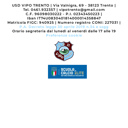
USD VIPO TRENTO
|
Via Valnigra, 69 - 38123 Trento
|
Tel. 0461.932357
|
vipotrento@gmail.com
C.F. 96098030222 - P.I. 02343450223
|
Iban IT74U0830401814000014358847
Matricola FIGC: 940925
|
Numero registro CONI: 227031
|
P.A. Decreto legge 30 aprile 2019 n.34 e ssgg
Orario segreteria dal lunedì al venerdì dalle 17 alle 19
Preferenze cookie