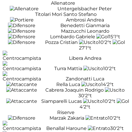
Allenatore
Untergelsbacher Peter
Titolari Mori Santo Stefano
Ambrosi Andrea
Benedetti Gianmaria
Mazzucchi Leonardo
Lombardo Gabriele
15'
1°t
Pozza Cristian
10'
2°t
27'
1°t
Libera Andrea
Turra Mattia
10'
2°t
Zandonatti Luca
Rella Luca
14'
2°t
Cabrera Joaquin Rodrigo
30'
2°t
Siamparelli Lucas
10'
2°t
4'
2°t
Riserve
Marzak Zakaria
10'
2°t
Benallal Haroune
30'
2°t