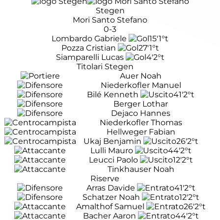
Stegen
Mori Santo Stefano
0-3
Lombardo Gabriele
15'
1°t
Pozza Cristian
27'
1°t
Siamparelli Lucas
4'
2°t
Titolari Stegen
Auer Noah
Niederkofler Manuel
Bilé Kenneth
41'
2°t
Berger Lothar
Dejaco Hannes
Niederkofler Thomas
Hellweger Fabian
Ukaj Benjamin
26'
2°t
Lulli Mauro
44'
2°t
Leucci Paolo
12'
2°t
Tinkhauser Noah
Riserve
Arras Davide
41'
2°t
Schatzer Noah
12'
2°t
Amalthof Samuel
26'
2°t
Bacher Aaron
44'
2°t