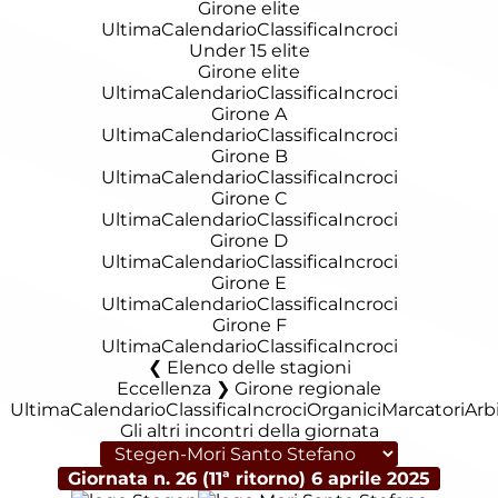
Girone elite
Ultima
Calendario
Classifica
Incroci
Under 15 elite
Girone elite
Ultima
Calendario
Classifica
Incroci
Girone A
Ultima
Calendario
Classifica
Incroci
Girone B
Ultima
Calendario
Classifica
Incroci
Girone C
Ultima
Calendario
Classifica
Incroci
Girone D
Ultima
Calendario
Classifica
Incroci
Girone E
Ultima
Calendario
Classifica
Incroci
Girone F
Ultima
Calendario
Classifica
Incroci
Elenco delle stagioni
Eccellenza ❯ Girone regionale
Ultima
Calendario
Classifica
Incroci
Organici
Marcatori
Arbi
Gli altri incontri della giornata
Giornata n. 26 (11ª ritorno)
6 aprile 2025