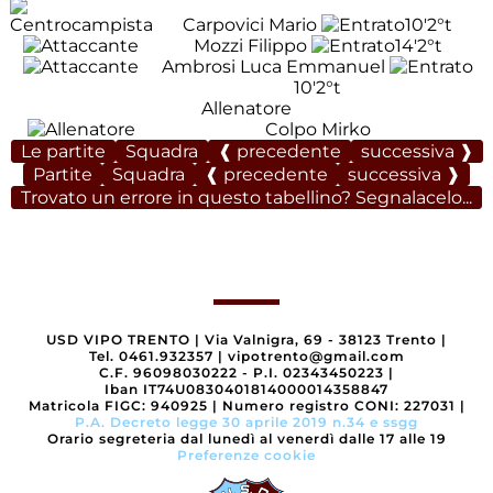
Carpovici Mario
10'
2°t
Mozzi Filippo
14'
2°t
Ambrosi Luca Emmanuel
10'
2°t
Allenatore
Colpo Mirko
Le partite
Squadra
❰ precedente
successiva ❱
Partite
Squadra
❰ precedente
successiva ❱
Trovato un errore in questo tabellino? Segnalacelo...
USD VIPO TRENTO
|
Via Valnigra, 69 - 38123 Trento
|
Tel. 0461.932357
|
vipotrento@gmail.com
C.F. 96098030222 - P.I. 02343450223
|
Iban IT74U0830401814000014358847
Matricola FIGC: 940925
|
Numero registro CONI: 227031
|
P.A. Decreto legge 30 aprile 2019 n.34 e ssgg
Orario segreteria dal lunedì al venerdì dalle 17 alle 19
Preferenze cookie