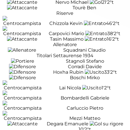
Nervo Michael
21'
2°t
Tourè Ben
Riserve
Chizzola Kevin
46'
2°t
Carpovici Mario
38'
2°t
Tasin Massimo
16'
2°t
Allenatore
Squadrani Claudio
Titolari Settaurense 1934
Stagnoli Stefano
Corradi Davide
Hoxha Rubin
33'
2°t
Boschi Mirko
Lai Nicola
1'
2°t
Bombardelli Gabriele
Carluccio Pietro
Mezzi Matteo
Degara Emanuele
10'
2°t