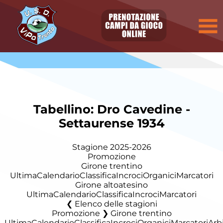
Tabellino: Dro Cavedine -
Settaurense 1934
Stagione 2025-2026
Promozione
Girone trentino
Ultima
Calendario
Classifica
Incroci
Organici
Marcatori
Girone altoatesino
Ultima
Calendario
Classifica
Incroci
Marcatori
Elenco delle stagioni
Promozione ❯ Girone trentino
Ultima
Calendario
Classifica
Incroci
Organici
Marcatori
Arbi