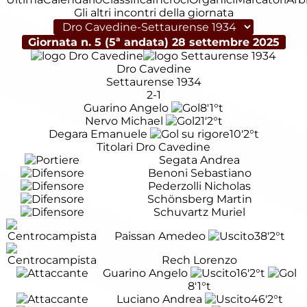
Gli altri incontri della giornata
Giornata n. 5 (5ª andata)
28 settembre 2025
Dro Cavedine
Settaurense 1934
2-1
Guarino Angelo
8'
1°t
Nervo Michael
21'
2°t
Degara Emanuele
10'
2°t
Titolari Dro Cavedine
Segata Andrea
Benoni Sebastiano
Pederzolli Nicholas
Schönsberg Martin
Schuvartz Muriel
Paissan Amedeo
38'
2°t
Rech Lorenzo
Guarino Angelo
16'
2°t
8'
1°t
Luciano Andrea
46'
2°t