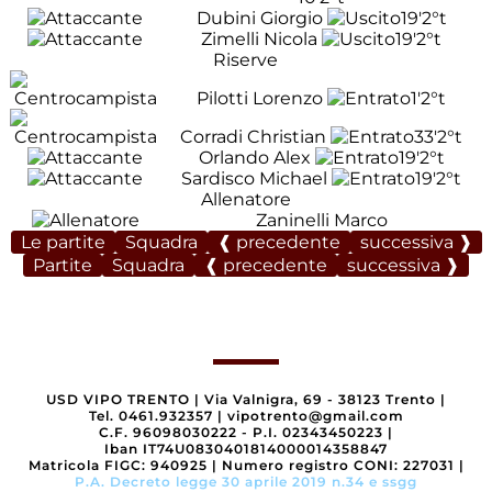
Dubini Giorgio
19'
2°t
Zimelli Nicola
19'
2°t
Riserve
Pilotti Lorenzo
1'
2°t
Corradi Christian
33'
2°t
Orlando Alex
19'
2°t
Sardisco Michael
19'
2°t
Allenatore
Zaninelli Marco
Le partite
Squadra
❰ precedente
successiva ❱
Partite
Squadra
❰ precedente
successiva ❱
USD VIPO TRENTO
|
Via Valnigra, 69 - 38123 Trento
|
Tel. 0461.932357
|
vipotrento@gmail.com
C.F. 96098030222 - P.I. 02343450223
|
Iban IT74U0830401814000014358847
Matricola FIGC: 940925
|
Numero registro CONI: 227031
|
P.A. Decreto legge 30 aprile 2019 n.34 e ssgg