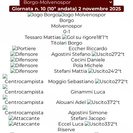
Giornata n. 10 (10ª andata)
2 novembre 2025
Borgo
Molvenospor
0-1
Tessaro Mattias
18'
1°t
Titolari Borgo
Eccher Riccardo
Agostini Stefano
27'
2°t
Cecini Daniele
Pola Michele
Stefani Mattia
24'
2°t
Moggio Sebastiano
27'
2°t
Ginammi Luca
Alouani Adel
37'
2°t
Agostini Simone
Stefani Jacopo
Eccel Luca
33'
2°t
Riserve