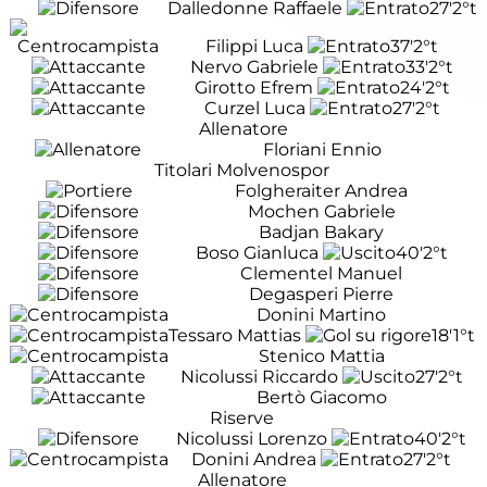
Dalledonne Raffaele
27'
2°t
Filippi Luca
37'
2°t
Nervo Gabriele
33'
2°t
Girotto Efrem
24'
2°t
Curzel Luca
27'
2°t
Allenatore
Floriani Ennio
Titolari Molvenospor
Folgheraiter Andrea
Mochen Gabriele
Badjan Bakary
Boso Gianluca
40'
2°t
Clementel Manuel
Degasperi Pierre
Donini Martino
Tessaro Mattias
18'
1°t
Stenico Mattia
Nicolussi Riccardo
27'
2°t
Bertò Giacomo
Riserve
Nicolussi Lorenzo
40'
2°t
Donini Andrea
27'
2°t
Allenatore