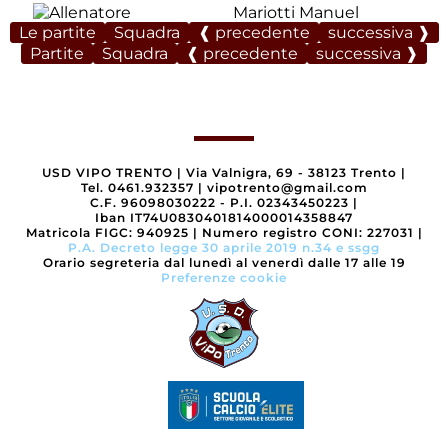
Mariotti Manuel
Le partite
Squadra
❰ precedente
successiva ❱
Partite
Squadra
❰ precedente
successiva ❱
USD VIPO TRENTO
|
Via Valnigra, 69 - 38123 Trento
|
Tel. 0461.932357
|
vipotrento@gmail.com
C.F. 96098030222 - P.I. 02343450223
|
Iban IT74U0830401814000014358847
Matricola FIGC: 940925
|
Numero registro CONI: 227031
|
P.A. Decreto legge 30 aprile 2019 n.34 e ssgg
Orario segreteria dal lunedì al venerdì dalle 17 alle 19
Preferenze cookie