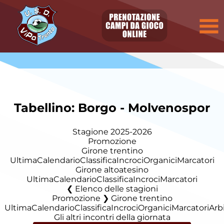
Tabellino: Borgo - Molvenospor
Stagione 2025-2026
Promozione
Girone trentino
Ultima
Calendario
Classifica
Incroci
Organici
Marcatori
Girone altoatesino
Ultima
Calendario
Classifica
Incroci
Marcatori
Elenco delle stagioni
Promozione ❯ Girone trentino
Ultima
Calendario
Classifica
Incroci
Organici
Marcatori
Arbi
Gli altri incontri della giornata