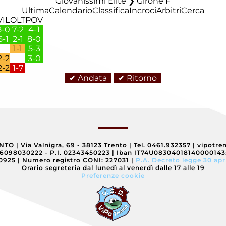
Giovanissimi Elite ❯ Girone F
Ultima
Calendario
Classifica
Incroci
Arbitri
Cerca
VIL
OLT
POV
8-0
7-2
4-1
5-1
2-1
8-0
1-1
5-3
2-2
3-0
2-2
1-7
✔ Andata
✔ Ritorno
ENTO
|
Via Valnigra, 69 - 38123 Trento
|
Tel. 0461.932357
|
vipotre
96098030222 - P.I. 02343450223
|
Iban IT74U0830401814000014
40925
|
Numero registro CONI: 227031
|
P.A. Decreto legge 30 apr
Orario segreteria dal lunedì al venerdì dalle 17 alle 19
Preferenze cookie