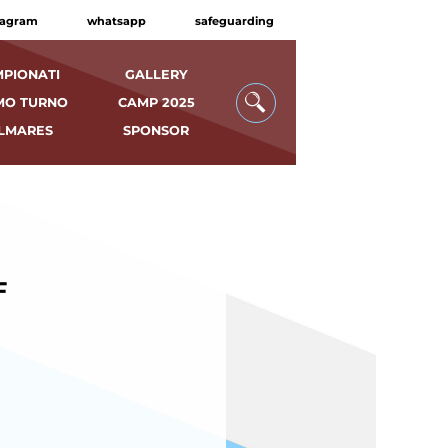
tagram
whatsapp
safeguarding
PIONATI
GALLERY
MO TURNO
CAMP 2025
LMARES
SPONSOR
F