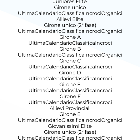
Juniores Elite
Girone unico
Ultima
Calendario
Classifica
Incroci
Organici
Allievi Elite
Girone unico (2ª fase)
Ultima
Calendario
Classifica
Incroci
Organici
Girone A
Ultima
Calendario
Classifica
Incroci
Girone B
Ultima
Calendario
Classifica
Incroci
Organici
Girone C
Ultima
Calendario
Classifica
Incroci
Girone D
Ultima
Calendario
Classifica
Incroci
Girone E
Ultima
Calendario
Classifica
Incroci
Girone F
Ultima
Calendario
Classifica
Incroci
Allievi Provinciali
Girone E
Ultima
Calendario
Classifica
Incroci
Organici
Giovanissimi Elite
Girone unico (2ª fase)
Ultima
Calendario
Classifica
Incroci
Organici