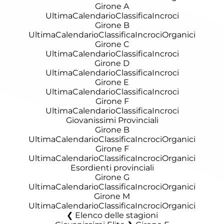
Girone A
Ultima
Calendario
Classifica
Incroci
Girone B
Ultima
Calendario
Classifica
Incroci
Organici
Girone C
Ultima
Calendario
Classifica
Incroci
Girone D
Ultima
Calendario
Classifica
Incroci
Girone E
Ultima
Calendario
Classifica
Incroci
Girone F
Ultima
Calendario
Classifica
Incroci
Giovanissimi Provinciali
Girone B
Ultima
Calendario
Classifica
Incroci
Organici
Girone F
Ultima
Calendario
Classifica
Incroci
Organici
Esordienti provinciali
Girone G
Ultima
Calendario
Classifica
Incroci
Organici
Girone M
Ultima
Calendario
Classifica
Incroci
Organici
Elenco delle stagioni