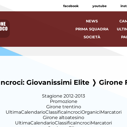
facebook
youtube
ins
NEWS
CAM
PRIMA SQUADRA
ULTI
SOCIETÀ
PA
Incroci: Giovanissimi Elite ❭ Girone 
Stagione 2012-2013
Promozione
Girone trentino
Ultima
Calendario
Classifica
Incroci
Organici
Marcatori
Girone altoatesino
Ultima
Calendario
Classifica
Incroci
Marcatori