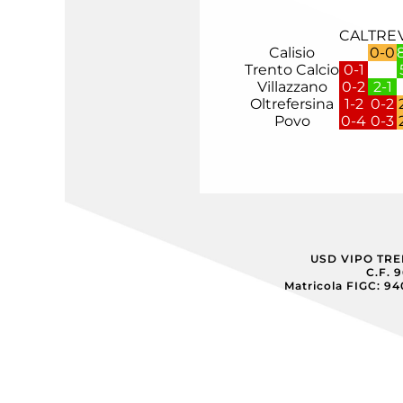
CAL
TRE
Calisio
0-0
Trento Calcio
0-1
Villazzano
0-2
2-1
Oltrefersina
1-2
0-2
Povo
0-4
0-3
USD VIPO TR
C.F. 
Matricola FIGC: 9