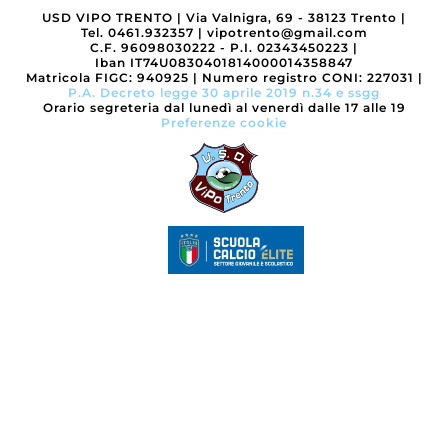
USD VIPO TRENTO
|
Via Valnigra, 69 - 38123 Trento
|
Tel. 0461.932357
|
vipotrento@gmail.com
C.F. 96098030222 - P.I. 02343450223
|
Iban IT74U0830401814000014358847
Matricola FIGC: 940925
|
Numero registro CONI: 227031
|
P.A. Decreto legge 30 aprile 2019 n.34 e ssgg
Orario segreteria dal lunedì al venerdì dalle 17 alle 19
Preferenze cookie