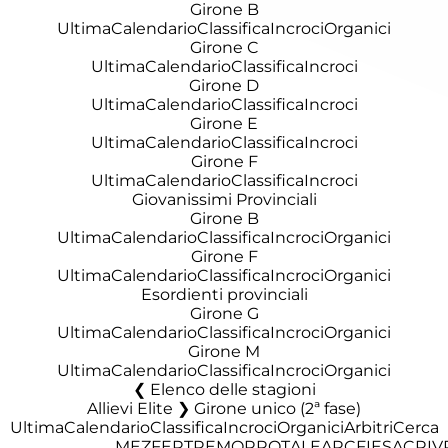
Girone B
Ultima
Calendario
Classifica
Incroci
Organici
Girone C
Ultima
Calendario
Classifica
Incroci
Girone D
Ultima
Calendario
Classifica
Incroci
Girone E
Ultima
Calendario
Classifica
Incroci
Girone F
Ultima
Calendario
Classifica
Incroci
Giovanissimi Provinciali
Girone B
Ultima
Calendario
Classifica
Incroci
Organici
Girone F
Ultima
Calendario
Classifica
Incroci
Organici
Esordienti provinciali
Girone G
Ultima
Calendario
Classifica
Incroci
Organici
Girone M
Ultima
Calendario
Classifica
Incroci
Organici
Elenco delle stagioni
Allievi Elite ❯ Girone unico (2ª fase)
Ultima
Calendario
Classifica
Incroci
Organici
Arbitri
Cerca
MEZ
FER
TRE
MOR
ROT
ALE
ARC
FIE
SAC
RIV