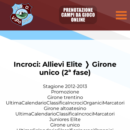
Incroci: Allievi Elite ❭ Girone
unico (2ª fase)
Stagione 2012-2013
Promozione
Girone trentino
Ultima
Calendario
Classifica
Incroci
Organici
Marcatori
Girone altoatesino
Ultima
Calendario
Classifica
Incroci
Marcatori
Juniores Elite
Girone unico