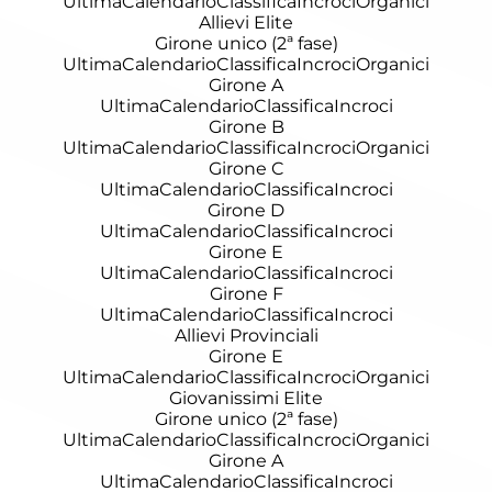
Ultima
Calendario
Classifica
Incroci
Organici
Allievi Elite
Girone unico (2ª fase)
Ultima
Calendario
Classifica
Incroci
Organici
Girone A
Ultima
Calendario
Classifica
Incroci
Girone B
Ultima
Calendario
Classifica
Incroci
Organici
Girone C
Ultima
Calendario
Classifica
Incroci
Girone D
Ultima
Calendario
Classifica
Incroci
Girone E
Ultima
Calendario
Classifica
Incroci
Girone F
Ultima
Calendario
Classifica
Incroci
Allievi Provinciali
Girone E
Ultima
Calendario
Classifica
Incroci
Organici
Giovanissimi Elite
Girone unico (2ª fase)
Ultima
Calendario
Classifica
Incroci
Organici
Girone A
Ultima
Calendario
Classifica
Incroci