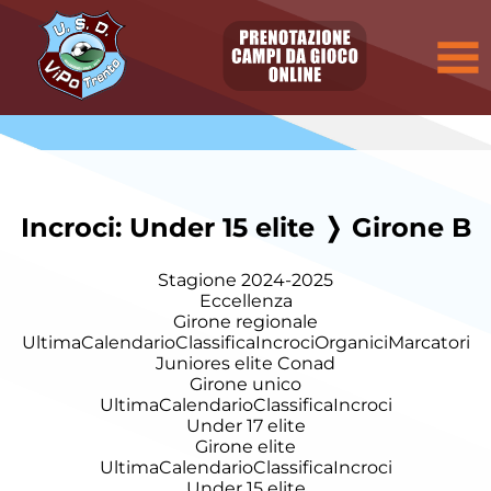
Incroci: Under 15 elite ❭ Girone B
Stagione 2024-2025
Eccellenza
Girone regionale
Ultima
Calendario
Classifica
Incroci
Organici
Marcatori
Juniores elite Conad
Girone unico
Ultima
Calendario
Classifica
Incroci
Under 17 elite
Girone elite
Ultima
Calendario
Classifica
Incroci
Under 15 elite