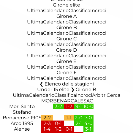
Girone elite
Ultima
Calendario
Classifica
Incroci
Girone A
Ultima
Calendario
Classifica
Incroci
Girone B
Ultima
Calendario
Classifica
Incroci
Girone C
Ultima
Calendario
Classifica
Incroci
Girone D
Ultima
Calendario
Classifica
Incroci
Girone E
Ultima
Calendario
Classifica
Incroci
Girone F
Ultima
Calendario
Classifica
Incroci
Elenco delle stagioni
Under 15 elite ❯ Girone B
Ultima
Calendario
Classifica
Incroci
Arbitri
Cerca
MOR
BEN
ARC
ALE
SAC
Mori Santo
3-2
1-2
9-1
10-0
Stefano
Benacense 1905
2-2
1-1
2-0
7-0
Arco 1895
2-3
0-1
2-1
4-0
Alense
1-4
1-2
0-1
3-1