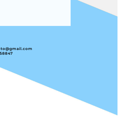
nto@gmail.com
358847
ile 2019 n.34 e ssgg