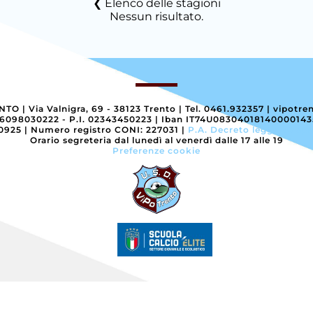
Elenco delle stagioni
Nessun risultato.
ENTO
|
Via Valnigra, 69 - 38123 Trento
|
Tel. 0461.932357
|
vipotre
96098030222 - P.I. 02343450223
|
Iban IT74U0830401814000014
40925
|
Numero registro CONI: 227031
|
P.A. Decreto legge 30 apr
Orario segreteria dal lunedì al venerdì dalle 17 alle 19
Preferenze cookie