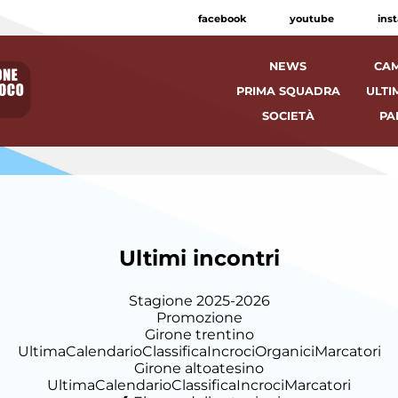
facebook
youtube
ins
NEWS
CAM
PRIMA SQUADRA
ULTI
SOCIETÀ
PA
Ultimi incontri
Stagione 2025-2026
Promozione
Girone trentino
Ultima
Calendario
Classifica
Incroci
Organici
Marcatori
Girone altoatesino
Ultima
Calendario
Classifica
Incroci
Marcatori