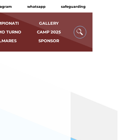
tagram
whatsapp
safeguarding
PIONATI
GALLERY
MO TURNO
CAMP 2025
LMARES
SPONSOR