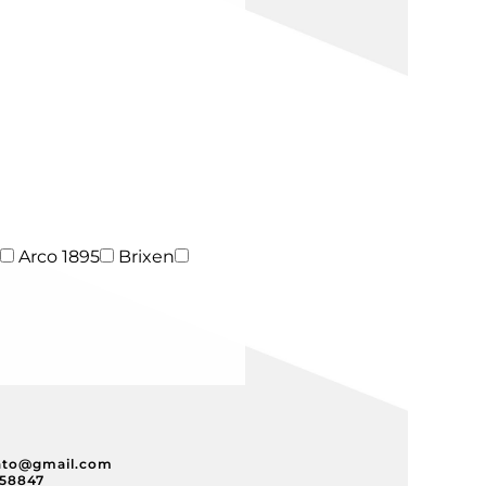
Arco 1895
Brixen
nto@gmail.com
358847