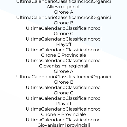
Ultima
Calendario
Classifica
Incroci
Organici
Allievi regionali
Girone A
Ultima
Calendario
Classifica
Incroci
Organici
Girone B
Ultima
Calendario
Classifica
Incroci
Girone C
Ultima
Calendario
Classifica
Incroci
Playoff
Ultima
Calendario
Classifica
Incroci
Girone E Provinciale
Ultima
Calendario
Classifica
Incroci
Giovanissimi regionali
Girone A
Ultima
Calendario
Classifica
Incroci
Organici
Girone B
Ultima
Calendario
Classifica
Incroci
Girone C
Ultima
Calendario
Classifica
Incroci
Playoff
Ultima
Calendario
Classifica
Incroci
Girone F Provinciale
Ultima
Calendario
Classifica
Incroci
Giovanissimi provinciali