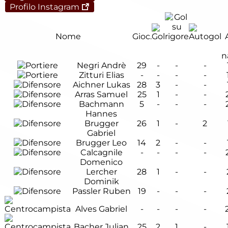
Profilo Instagram
Nome
Gioc.
n
Negri Andrè
29
-
-
-
Zitturi Elias
-
-
-
-
Aichner Lukas
28
3
-
-
Arras Samuel
25
1
-
-
Bachmann
5
-
-
-
Hannes
Brugger
26
1
-
2
Gabriel
Brugger Leo
14
2
-
-
Calcagnile
-
-
-
-
Domenico
Lercher
28
1
-
-
Dominik
Passler Ruben
19
-
-
-
Alves Gabriel
-
-
-
-
Bacher Julian
25
2
1
-