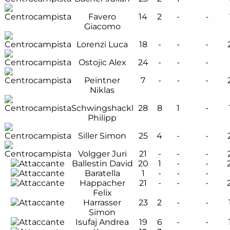
Favero
14
2
-
-
Giacomo
Lorenzi Luca
18
-
-
-
Ostojic Alex
24
-
-
-
Peintner
7
-
-
-
Niklas
Schwingshackl
28
8
1
-
Philipp
Siller Simon
25
4
-
-
Volgger Juri
21
-
-
-
Ballestin David
20
1
-
-
Baratella
1
-
-
-
Happacher
21
-
-
-
Felix
Harrasser
23
2
-
-
Simon
Isufaj Andrea
19
6
-
-