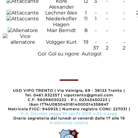
Kore
12
3
-
-
Alexander
Lechner Alex
1
-
-
-
Niederkofler
11
1
-
-
Hagen
Mair Berndt
8
-
-
-
Volgger Kurt
19
-
-
-
37
2
2
Gol
Gol su rigore
Autogol
USD VIPO TRENTO
|
Via Valnigra, 69 - 38123 Trento
|
Tel. 0461.932357
|
vipotrento@gmail.com
C.F. 96098030222 - P.I. 02343450223
|
Iban IT74U0830401814000014358847
Matricola FIGC: 940925
|
Numero registro CONI: 227031
|
P.A. Decreto legge 30 aprile 2019 n.34 e ssgg
Orario segreteria dal lunedì al venerdì dalle 17 alle 19
Preferenze cookie