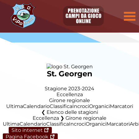
St. Georgen
Stagione 2023-2024
Eccellenza
Girone regionale
Ultima
Calendario
Classifica
Incroci
Organici
Marcatori
Elenco delle stagioni
Eccellenza ❯ Girone regionale
Ultima
Calendario
Classifica
Incroci
Organici
Marcatori
Arbi
Sito internet
Pagina Facebook