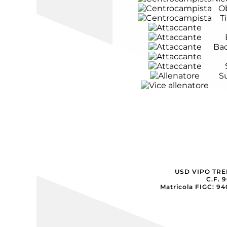
O
T
Bac
S
USD VIPO TR
C.F. 
Matricola FIGC: 9