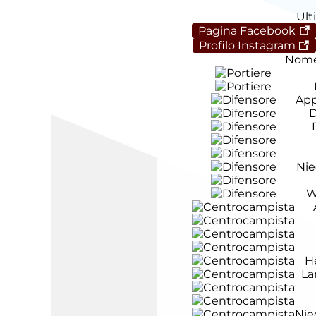
Ult
Pagina Facebook
Profilo Instagram
Nom
App
D
Nie
W
H
La
Nie