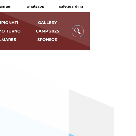
tagram
whatsapp
safeguarding
PIONATI
GALLERY
MO TURNO
CAMP 2025
LMARES
SPONSOR