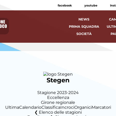
facebook
youtube
ins
NEWS
CAM
PRIMA SQUADRA
ULTI
SOCIETÀ
PA
Stegen
Stagione 2023-2024
Eccellenza
Girone regionale
Ultima
Calendario
Classifica
Incroci
Organici
Marcatori
Elenco delle stagioni