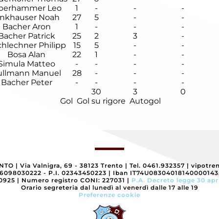
berhammer Leo
1
-
-
-
inkhauser Noah
27
5
-
-
Bacher Aron
1
-
-
-
Bacher Patrick
25
2
3
-
hlechner Philipp
15
5
-
-
Bosa Alan
22
1
-
-
Simula Matteo
-
-
-
-
ullmann Manuel
28
-
-
-
Bacher Peter
-
-
-
-
30
3
0
Gol
Gol su rigore
Autogol
ENTO
|
Via Valnigra, 69 - 38123 Trento
|
Tel. 0461.932357
|
vipotre
96098030222 - P.I. 02343450223
|
Iban IT74U0830401814000014
40925
|
Numero registro CONI: 227031
|
P.A. Decreto legge 30 apr
Orario segreteria dal lunedì al venerdì dalle 17 alle 19
Preferenze cookie