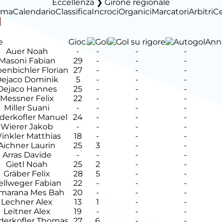
Eccellenza ❯ Girone regionale
ima
Calendario
Classifica
Incroci
Organici
Marcatori
Arbitri
C
e
Gioc.
Anno
Auer Noah
-
-
-
-
Masoni Fabian
29
-
-
-
enbichler Florian
27
-
-
-
ejaco Dominik
5
-
-
-
Dejaco Hannes
25
-
-
-
Messner Felix
22
-
-
-
Miller Suani
-
-
-
-
derkofler Manuel
24
-
-
-
Wierer Jakob
-
-
-
-
inkler Matthias
18
-
-
-
Aichner Laurin
25
3
-
-
Arras Davide
-
-
-
-
Gietl Noah
25
2
-
-
Gräber Felix
28
5
-
-
ellweger Fabian
22
-
-
-
marana Mes Bah
20
-
-
-
Lechner Alex
13
1
-
-
Leitner Alex
19
-
-
-
derkofler Thomas
27
6
-
-