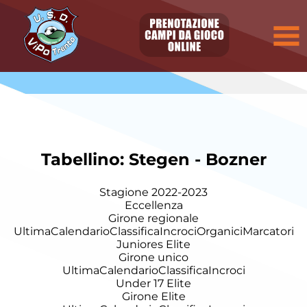
Tabellino: Stegen - Bozner
Stagione 2022-2023
Eccellenza
Girone regionale
Ultima
Calendario
Classifica
Incroci
Organici
Marcatori
Juniores Elite
Girone unico
Ultima
Calendario
Classifica
Incroci
Under 17 Elite
Girone Elite