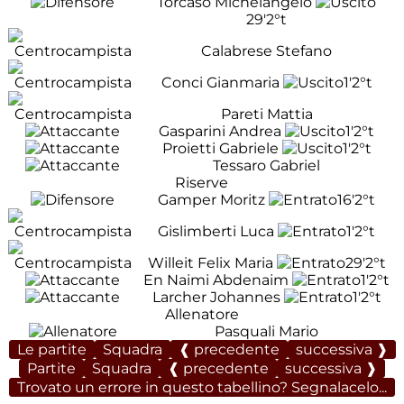
Torcaso Michelangelo
29'
2°t
Calabrese Stefano
Conci Gianmaria
1'
2°t
Pareti Mattia
Gasparini Andrea
1'
2°t
Proietti Gabriele
1'
2°t
Tessaro Gabriel
Riserve
Gamper Moritz
16'
2°t
Gislimberti Luca
1'
2°t
Willeit Felix Maria
29'
2°t
En Naimi Abdenaim
1'
2°t
Larcher Johannes
1'
2°t
Allenatore
Pasquali Mario
Le partite
Squadra
❰ precedente
successiva ❱
Partite
Squadra
❰ precedente
successiva ❱
Trovato un errore in questo tabellino? Segnalacelo...