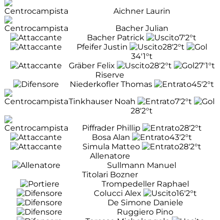
Aichner Laurin
Bacher Julian
Bacher Patrick
7'
2°t
Pfeifer Justin
28'
2°t
34'
1°t
Gräber Felix
28'
2°t
27'
1°t
Riserve
Niederkofler Thomas
45'
2°t
Tinkhauser Noah
7'
2°t
28'
2°t
Piffrader Phillip
28'
2°t
Bosa Alan
43'
2°t
Simula Matteo
28'
2°t
Allenatore
Sullmann Manuel
Titolari Bozner
Trompedeller Raphael
Colucci Alex
16'
2°t
De Simone Daniele
Ruggiero Pino