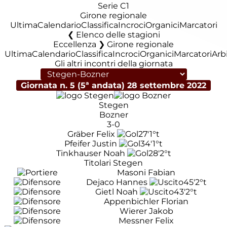
Serie C1
Girone regionale
Ultima
Calendario
Classifica
Incroci
Organici
Marcatori
Elenco delle stagioni
Eccellenza ❯ Girone regionale
Ultima
Calendario
Classifica
Incroci
Organici
Marcatori
Arbi
Gli altri incontri della giornata
Giornata n. 5 (5ª andata)
28 settembre 2022
Stegen
Bozner
3-0
Gräber Felix
27'
1°t
Pfeifer Justin
34'
1°t
Tinkhauser Noah
28'
2°t
Titolari Stegen
Masoni Fabian
Dejaco Hannes
45'
2°t
Gietl Noah
43'
2°t
Appenbichler Florian
Wierer Jakob
Messner Felix