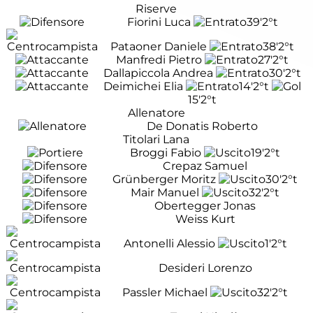
Riserve
Fiorini Luca
39'
2°t
Pataoner Daniele
38'
2°t
Manfredi Pietro
27'
2°t
Dallapiccola Andrea
30'
2°t
Deimichei Elia
14'
2°t
15'
2°t
Allenatore
De Donatis Roberto
Titolari Lana
Broggi Fabio
19'
2°t
Crepaz Samuel
Grünberger Moritz
30'
2°t
Mair Manuel
32'
2°t
Obertegger Jonas
Weiss Kurt
Antonelli Alessio
1'
2°t
Desideri Lorenzo
Passler Michael
32'
2°t