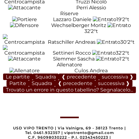
Truzzi Nicolò
Perri Alessio
Riserve
Lazzaro Daniele
19'
2°t
Wechselberger Moritz
32'
2°t
Ratschiller Andreas
30'
2°t
Settineri Rocco
32'
2°t
Slemmer Sascha
1'
2°t
Allenatore
Culos Andrea
Le partite
Squadra
❰ precedente
successiva ❱
Partite
Squadra
❰ precedente
successiva ❱
Trovato un errore in questo tabellino? Segnalacelo...
USD VIPO TRENTO
|
Via Valnigra, 69 - 38123 Trento
|
Tel. 0461.932357
|
vipotrento@gmail.com
C.F. 96098030222 - P.I. 02343450223
|