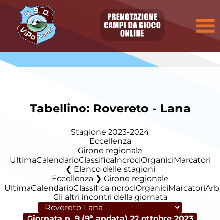
Tabellino: Rovereto - Lana
Stagione 2023-2024
Eccellenza
Girone regionale
Ultima
Calendario
Classifica
Incroci
Organici
Marcatori
Elenco delle stagioni
Eccellenza ❯ Girone regionale
Ultima
Calendario
Classifica
Incroci
Organici
Marcatori
Arbi
Gli altri incontri della giornata
Giornata n. 9 (9ª andata)
22 ottobre 2023