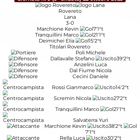
Rovereto
Lana
3-0
Marchione Kevin
7'
1°t
Tranquillini Marco
21'
1°t
Deimichei Elia
15'
2°t
Titolari Rovereto
Poli Michele
Dallavalle Stefano
39'
2°t
Anzelini Luca
Dal Fiume Nicola
Cecini Daniele
Rossi Gianmarco
14'
2°t
Scremin Nicola
27'
2°t
Tranquillini Marco
21'
1°t
Salvaterra Yuri
Marchione Kevin
38'
2°t
7'
1°t
Rella Luca
30'
2°t