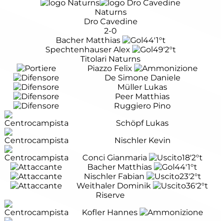
Naturns
Dro Cavedine
2-0
Bacher Matthias
44'
1°t
Spechtenhauser Alex
49'
2°t
Titolari Naturns
Piazzo Felix
De Simone Daniele
Müller Lukas
Peer Matthias
Ruggiero Pino
Schöpf Lukas
Nischler Kevin
Conci Gianmaria
18'
2°t
Bacher Matthias
44'
1°t
Nischler Fabian
23'
2°t
Weithaler Dominik
36'
2°t
Riserve
Kofler Hannes