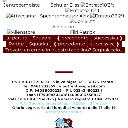
Schuler Elias
18'
2°t
23'
2°t
Spechtenhauser Alex
36'
2°t
49'
2°t
Allenatore
Fliri Patrick
Le partite
Squadra
❰ precedente
successiva ❱
Partite
Squadra
❰ precedente
successiva ❱
Trovato un errore in questo tabellino? Segnalacelo...
USD VIPO TRENTO
|
Via Valnigra, 69 - 38123 Trento
|
Tel. 0461.932357
|
vipotrento@gmail.com
C.F. 96098030222 - P.I. 02343450223
|
Iban IT74U0830401814000014358847
Matricola FIGC: 940925
|
Numero registro CONI: 227031
|
P.A. Decreto legge 30 aprile 2019 n.34 e ssgg
Orario segreteria dal lunedì al venerdì dalle 17 alle 19
Preferenze cookie