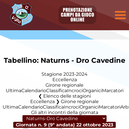
Tabellino: Naturns - Dro Cavedine
Stagione 2023-2024
Eccellenza
Girone regionale
Ultima
Calendario
Classifica
Incroci
Organici
Marcatori
Elenco delle stagioni
Eccellenza ❯ Girone regionale
Ultima
Calendario
Classifica
Incroci
Organici
Marcatori
Arbi
Gli altri incontri della giornata
Giornata n. 9 (9ª andata)
22 ottobre 2023