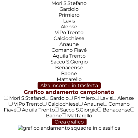
Mori S.Stefano
Gardolo
Primiero
Lavis
Alense
ViPo Trento
Calciochiese
Anaune
Comano Fiavé
Aquila Trento
Sacco S.Giorgio
Benacense
Baone
Mattarello
Alza incontri in trasferta
Grafico andamento campionato
Mori S.Stefano
Gardolo
Primiero
Lavis
Alense
ViPo Trento
Calciochiese
Anaune
Comano
Fiavé
Aquila Trento
Sacco S.Giorgio
Benacense
Baone
Mattarello
Crea grafico