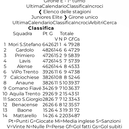
Girone E - 1° turno
Ultima
Calendario
Classifica
Incroci
Elenco delle stagioni
Juniores Elite ❯ Girone unico
Ultima
Calendario
Classifica
Incroci
Arbitri
Cerca
Classifica
Squadra
Pt
G
Totale
V
N
P
Gf
Gs
1
Mori S.Stefano
64
26
21
1
4
79
28
2
Gardolo
48
26
14
6
6
47
29
3
Primiero
47
26
15
2
9
58
39
4
Lavis
47
26
14
5
7
57
39
5
Alense
46
26
14
4
8
45
33
6
ViPo Trento
39
26
11
6
9
47
38
7
Calciochiese
38
26
10
8
8
52
46
8
Anaune
38
26
11
5
10
39
37
9
Comano Fiavé
34
26
9
7
10
36
37
10
Aquila Trento
29
26
9
2
15
43
51
11
Sacco S.Giorgio
28
26
7
7
12
33
43
12
Benacense
26
26
6
8
12
35
57
13
Baone
15
26
4
3
19
31
72
14
Mattarello
14
26
4
2
20
34
87
Pt=Punti
G=Giocate
Mi=Media inglese
S=Sanzioni
V=Vinte
N=Nulle
P=Perse
Gf=Gol fatti
Gs=Gol subiti