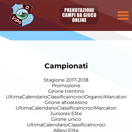
Campionati
Stagione 2017-2018
Promozione
Girone trentino
Ultima
Calendario
Classifica
Incroci
Organici
Marcatori
Girone altoatesino
Ultima
Calendario
Classifica
Incroci
Marcatori
Juniores Elite
Girone unico
Ultima
Calendario
Classifica
Incroci
Allievi Elite