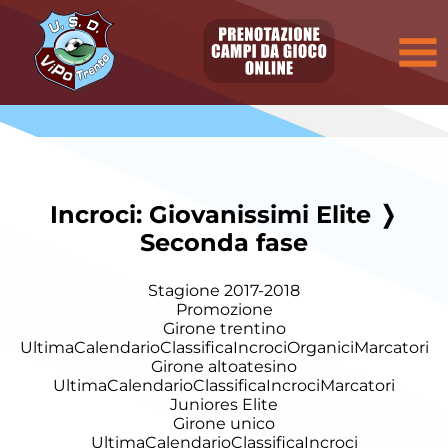
Incroci: Giovanissimi Elite ❭
Seconda fase
Stagione 2017-2018
Promozione
Girone trentino
Ultima
Calendario
Classifica
Incroci
Organici
Marcatori
Girone altoatesino
Ultima
Calendario
Classifica
Incroci
Marcatori
Juniores Elite
Girone unico
Ultima
Calendario
Classifica
Incroci