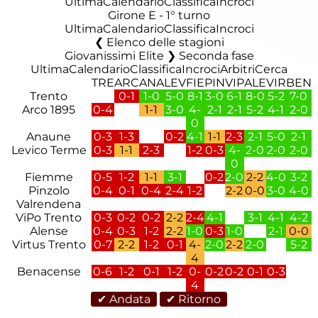
Ultima
Calendario
Classifica
Incroci
Girone E - 1° turno
Ultima
Calendario
Classifica
Incroci
Elenco delle stagioni
Giovanissimi Elite ❯ Seconda fase
Ultima
Calendario
Classifica
Incroci
Arbitri
Cerca
TRE
ARC
ANA
LEV
FIE
PIN
VIP
ALE
VIR
BEN
Trento
0-1
1-0
5-0
8-1
3-0
6-1
8-0
5-2
7-0
Arco 1895
0-4
1-1
3-0
4-
2-1
2-1
5-2
4-1
2-0
0
Anaune
0-3
1-3
0-2
4-1
1-1
2-3
2-1
5-0
2-1
Levico Terme
0-3
1-1
2-3
1-2
0-3
4-
2-0
2-0
2-0
0
Fiemme
0-5
1-2
1-1
3-1
0-2
2-0
2-2
4-0
3-2
Pinzolo
0-4
0-1
0-4
2-4
1-2
2-2
0-0
3-0
4-0
Valrendena
ViPo Trento
0-3
0-2
0-2
2-2
2-4
4-1
3-1
4-1
4-2
Alense
0-4
0-3
1-2
2-2
1-0
0-3
1-0
2-1
0-0
Virtus Trento
0-7
2-2
1-2
0-1
4-
2-0
2-2
2-0
5-2
4
Benacense
0-6
1-2
0-1
1-2
0-
0-2
0-2
0-1
0-3
4
✔ Andata
✔ Ritorno