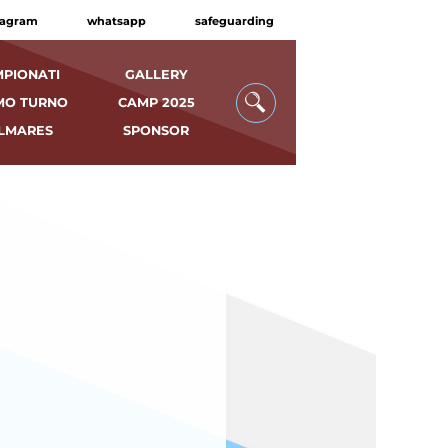
tagram
whatsapp
safeguarding
PIONATI
GALLERY
MO TURNO
CAMP 2025
LMARES
SPONSOR