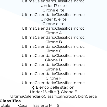
Ultima
Calendario
Classifica
Incroci
Under 17 elite
Girone elite
Ultima
Calendario
Classifica
Incroci
Under 15 elite
Girone elite
Ultima
Calendario
Classifica
Incroci
Girone A
Ultima
Calendario
Classifica
Incroci
Girone B
Ultima
Calendario
Classifica
Incroci
Girone C
Ultima
Calendario
Classifica
Incroci
Girone D
Ultima
Calendario
Classifica
Incroci
Girone E
Ultima
Calendario
Classifica
Incroci
Girone F
Ultima
Calendario
Classifica
Incroci
Elenco delle stagioni
Under 15 elite ❯ Girone E
Ultima
Calendario
Classifica
Incroci
Arbitri
Cerca
Classifica
Totale
Casa
Trasferta
Mi
S