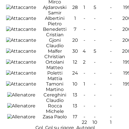
Mirco
Ajdarovski
28
1
5
-
19
Samir
Albertini
1
-
-
-
20
Pietro
Benedetti
7
-
-
-
20
Cristian
Gjoni
20
-
-
-
20
Claudio
Malfer
30
4
5
-
20
Christian
Ortolani
12
2
-
-
19
Matteo
Poletti
24
-
-
-
19
Mattia
Tamoni
10
1
-
-
19
Martino
Cereghini
13
-
-
-
Claudio
Rocca
13
-
-
-
Michele
Zasa Paolo
17
-
-
-
22
10
1
Gol
Gol su rigore
Autogol