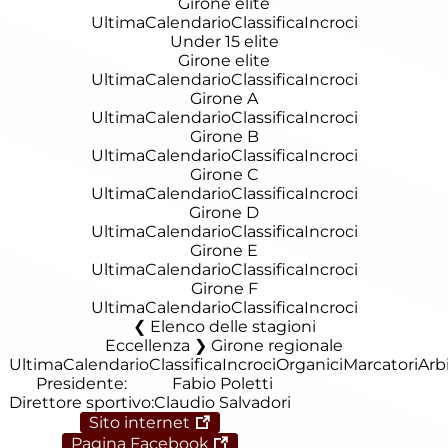
Girone elite
Ultima
Calendario
Classifica
Incroci
Under 15 elite
Girone elite
Ultima
Calendario
Classifica
Incroci
Girone A
Ultima
Calendario
Classifica
Incroci
Girone B
Ultima
Calendario
Classifica
Incroci
Girone C
Ultima
Calendario
Classifica
Incroci
Girone D
Ultima
Calendario
Classifica
Incroci
Girone E
Ultima
Calendario
Classifica
Incroci
Girone F
Ultima
Calendario
Classifica
Incroci
Elenco delle stagioni
Eccellenza ❯ Girone regionale
Ultima
Calendario
Classifica
Incroci
Organici
Marcatori
Arbi
Presidente:
Fabio Poletti
Direttore sportivo:
Claudio Salvadori
Sito internet
Pagina Facebook