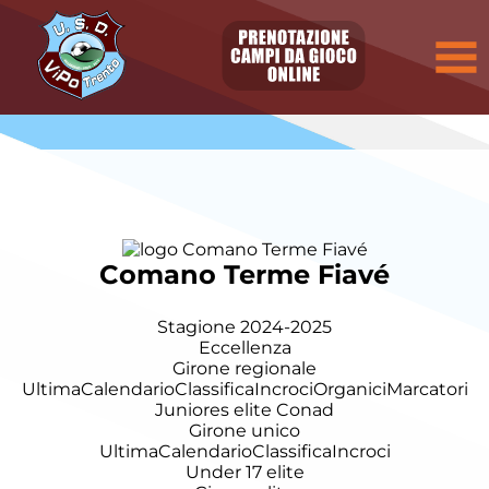
Comano Terme Fiavé
Stagione 2024-2025
Eccellenza
Girone regionale
Ultima
Calendario
Classifica
Incroci
Organici
Marcatori
Juniores elite Conad
Girone unico
Ultima
Calendario
Classifica
Incroci
Under 17 elite