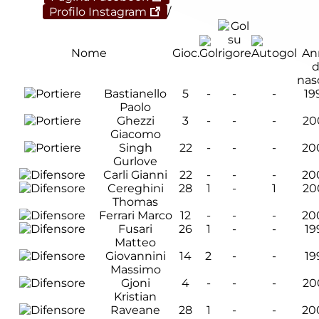
Profilo Instagram
/
Nome
Gioc.
An
d
nas
Bastianello
5
-
-
-
19
Paolo
Ghezzi
3
-
-
-
20
Giacomo
Singh
22
-
-
-
20
Gurlove
Carli Gianni
22
-
-
-
20
Cereghini
28
1
-
1
20
Thomas
Ferrari Marco
12
-
-
-
20
Fusari
26
1
-
-
19
Matteo
Giovannini
14
2
-
-
19
Massimo
Gjoni
4
-
-
-
20
Kristian
Raveane
28
1
-
-
20