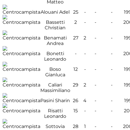
Matteo
Alouani Adel
25
-
-
-
19
Bassetti
2
-
-
-
20
Christian
Benamati
27
2
-
-
19
Andrea
Bonetti
-
-
-
-
20
Leonardo
Boso
12
-
-
-
19
Gianluca
Caliari
29
2
-
-
19
Massimiliano
Pasini Sharin
26
4
-
-
19
Risatti
15
-
-
-
20
Leonardo
Sottovia
28
1
-
-
20