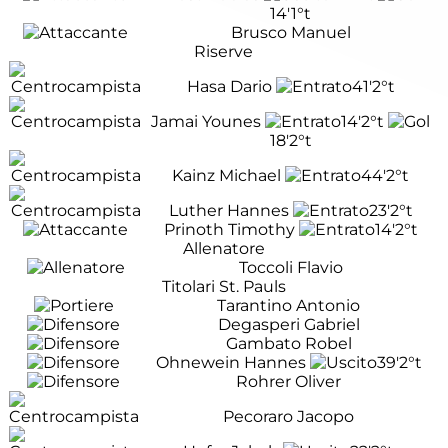
14'
1°t
Brusco Manuel
Riserve
Hasa Dario
41'
2°t
Jamai Younes
14'
2°t
18'
2°t
Kainz Michael
44'
2°t
Luther Hannes
23'
2°t
Prinoth Timothy
14'
2°t
Allenatore
Toccoli Flavio
Titolari St. Pauls
Tarantino Antonio
Degasperi Gabriel
Gambato Robel
Ohnewein Hannes
39'
2°t
Rohrer Oliver
Pecoraro Jacopo