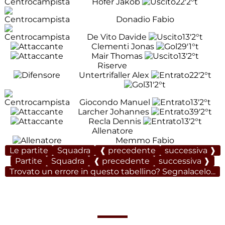
Hofer Jakob
22'
2°t
Donadio Fabio
De Vito Davide
13'
2°t
Clementi Jonas
29'
1°t
Mair Thomas
13'
2°t
Riserve
Untertrifaller Alex
22'
2°t
31'
2°t
Giocondo Manuel
13'
2°t
Larcher Johannes
39'
2°t
Recla Dennis
13'
2°t
Allenatore
Memmo Fabio
Le partite
Squadra
❰ precedente
successiva ❱
Partite
Squadra
❰ precedente
successiva ❱
Trovato un errore in questo tabellino? Segnalacelo...