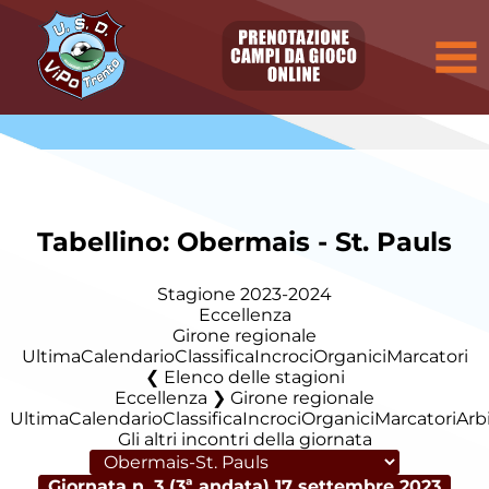
Tabellino: Obermais - St. Pauls
Stagione 2023-2024
Eccellenza
Girone regionale
Ultima
Calendario
Classifica
Incroci
Organici
Marcatori
Elenco delle stagioni
Eccellenza ❯ Girone regionale
Ultima
Calendario
Classifica
Incroci
Organici
Marcatori
Arbi
Gli altri incontri della giornata
Giornata n. 3 (3ª andata)
17 settembre 2023