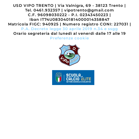
USD VIPO TRENTO
|
Via Valnigra, 69 - 38123 Trento
|
Tel. 0461.932357
|
vipotrento@gmail.com
C.F. 96098030222 - P.I. 02343450223
|
Iban IT74U0830401814000014358847
Matricola FIGC: 940925
|
Numero registro CONI: 227031
|
P.A. Decreto legge 30 aprile 2019 n.34 e ssgg
Orario segreteria dal lunedì al venerdì dalle 17 alle 19
Preferenze cookie