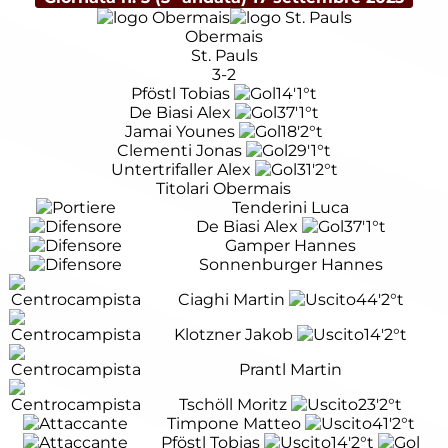
Obermais
St. Pauls
3-2
Pföstl Tobias
14'
1°t
De Biasi Alex
37'
1°t
Jamai Younes
18'
2°t
Clementi Jonas
29'
1°t
Untertrifaller Alex
31'
2°t
Titolari Obermais
Tenderini Luca
De Biasi Alex
37'
1°t
Gamper Hannes
Sonnenburger Hannes
Ciaghi Martin
44'
2°t
Klotzner Jakob
14'
2°t
Prantl Martin
Tschöll Moritz
23'
2°t
Timpone Matteo
41'
2°t
Pföstl Tobias
14'
2°t