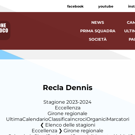
facebook
youtube
ins
NEWS
CAM
PRIMA SQUADRA
ULTI
SOCIETÀ
PA
Recla Dennis
Stagione 2023-2024
Eccellenza
Girone regionale
Ultima
Calendario
Classifica
Incroci
Organici
Marcatori
Elenco delle stagioni
Eccellenza ❯ Girone regionale