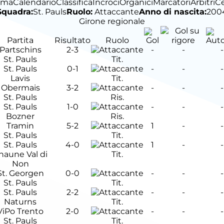
ima
Calendario
Classifica
Incroci
Organici
Marcatori
Arbitri
C
Squadra:
St. Pauls
Ruolo:
Attaccante
Anno di nascita:
200
Girone regionale
Partita
Risultato
Ruolo
Partschins
2-3
-
-
-
St. Pauls
Tit.
St. Pauls
0-1
-
-
-
Lavis
Tit.
Obermais
3-2
-
-
-
St. Pauls
Ris.
St. Pauls
1-0
-
-
-
Bozner
Ris.
Tramin
5-2
1
-
-
St. Pauls
Tit.
St. Pauls
4-0
1
-
-
naune Val di
Tit.
Non
St. Georgen
0-0
-
-
-
St. Pauls
Tit.
St. Pauls
2-2
-
-
-
Naturns
Tit.
ViPo Trento
2-0
-
-
-
St. Pauls
Tit.