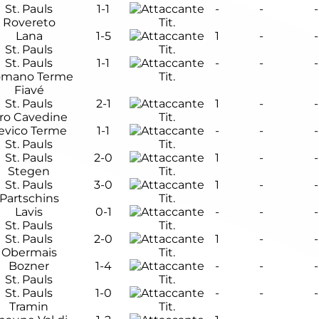
St. Pauls
1-1
-
-
-
Rovereto
Tit.
Lana
1-5
1
-
-
St. Pauls
Tit.
St. Pauls
1-1
-
-
-
mano Terme
Tit.
Fiavé
St. Pauls
2-1
1
-
-
ro Cavedine
Tit.
evico Terme
1-1
-
-
-
St. Pauls
Tit.
St. Pauls
2-0
1
-
-
Stegen
Tit.
St. Pauls
3-0
1
-
-
Partschins
Tit.
Lavis
0-1
-
-
-
St. Pauls
Tit.
St. Pauls
2-0
1
-
-
Obermais
Tit.
Bozner
1-4
-
-
-
St. Pauls
Tit.
St. Pauls
1-0
-
-
-
Tramin
Tit.