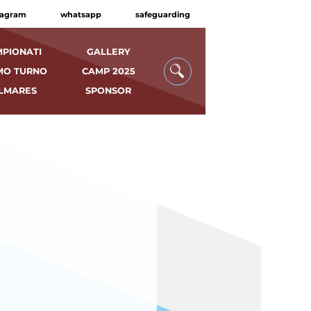
tagram
whatsapp
safeguarding
PIONATI
GALLERY
MO TURNO
CAMP 2025
LMARES
SPONSOR