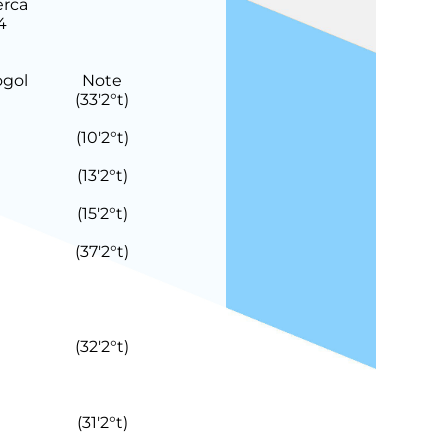
erca
4
Note
(
33'
2°t
)
(
10'
2°t
)
(
13'
2°t
)
(
15'
2°t
)
(
37'
2°t
)
(
32'
2°t
)
(
31'
2°t
)