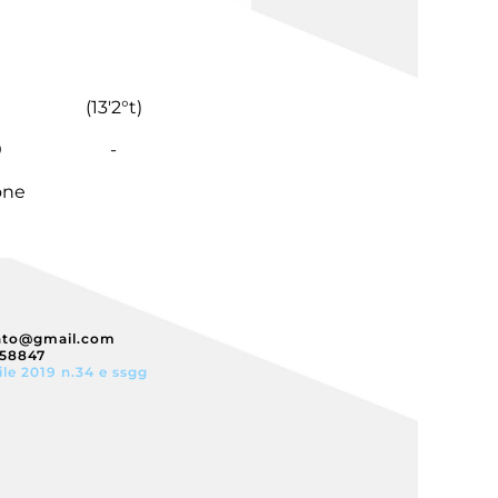
(
13'
2°t
)
0
-
one
nto@gmail.com
358847
ile 2019 n.34 e ssgg