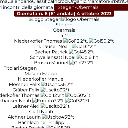
ima
Calendario
Classifica
Incroci
Organici
Marcatori
Arbitri
C
tri incontri della giornata
Giornata n. 6 (6ª andata)
4 ottobre 2023
Stegen
Obermais
4-2
Niederkofler Thomas
12'
2°t
,
50'
2°t
Tinkhauser Noah
32'
2°t
Bacher Patrick
45'
2°t
Schwellensattl Noel
6'
1°t
Brusco Manuel
23'
2°t
Titolari Stegen
Masoni Fabian
Niederkofler Manuel
Messner Felix
36'
2°t
Gräber Felix
3'
2°t
derkofler Thomas
12'
2°t
50'
2°t
nkhauser Noah
3'
2°t
32'
2°t
Leitner Alex
3'
2°t
Gietl Noah
Aichner Laurin
45'
2°t
Bachlechner Philipp
Bacher Patrick
45'
2°t