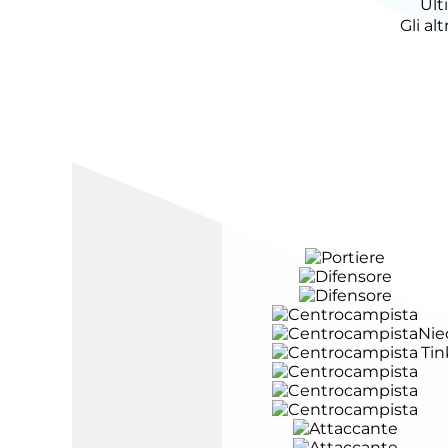
Ult
Gli al
Nie
Ti