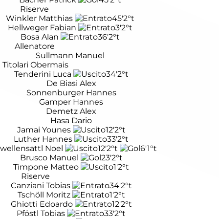
Riserve
Winkler Matthias
45'
2°t
Hellweger Fabian
3'
2°t
Bosa Alan
36'
2°t
Allenatore
Sullmann Manuel
Titolari Obermais
Tenderini Luca
34'
2°t
De Biasi Alex
Sonnenburger Hannes
Gamper Hannes
Demetz Alex
Hasa Dario
Jamai Younes
12'
2°t
Luther Hannes
33'
2°t
wellensattl Noel
12'
2°t
6'
1°t
Brusco Manuel
23'
2°t
Timpone Matteo
1'
2°t
Riserve
Canziani Tobias
34'
2°t
Tschöll Moritz
1'
2°t
Ghiotti Edoardo
12'
2°t
Pföstl Tobias
33'
2°t