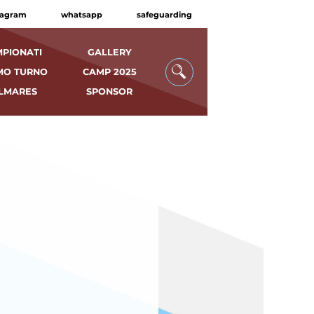
tagram
whatsapp
safeguarding
PIONATI
GALLERY
MO TURNO
CAMP 2025
LMARES
SPONSOR