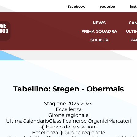
facebook
youtube
ins
NEWS
CAM
PRIMA SQUADRA
ULTI
SOCIETÀ
PA
Tabellino: Stegen - Obermais
Stagione 2023-2024
Eccellenza
Girone regionale
Ultima
Calendario
Classifica
Incroci
Organici
Marcatori
Elenco delle stagioni
Eccellenza ❯ Girone regionale