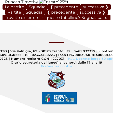
Prinoth Timothy
12'
2°t
Le partite
Squadra
❰ precedente
successiva ❱
Partite
Squadra
❰ precedente
successiva ❱
Trovato un errore in questo tabellino? Segnalacelo...
ENTO
|
Via Valnigra, 69 - 38123 Trento
|
Tel. 0461.932357
|
vipotre
96098030222 - P.I. 02343450223
|
Iban IT74U0830401814000014
40925
|
Numero registro CONI: 227031
|
P.A. Decreto legge 30 apr
Orario segreteria dal lunedì al venerdì dalle 17 alle 19
Preferenze cookie