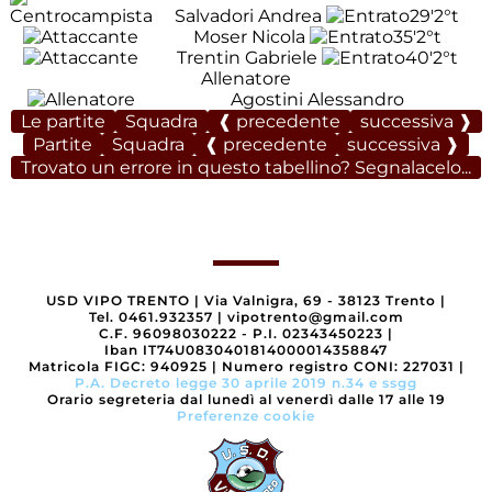
Salvadori Andrea
29'
2°t
Moser Nicola
35'
2°t
Trentin Gabriele
40'
2°t
Allenatore
Agostini Alessandro
Le partite
Squadra
❰ precedente
successiva ❱
Partite
Squadra
❰ precedente
successiva ❱
Trovato un errore in questo tabellino? Segnalacelo...
USD VIPO TRENTO
|
Via Valnigra, 69 - 38123 Trento
|
Tel. 0461.932357
|
vipotrento@gmail.com
C.F. 96098030222 - P.I. 02343450223
|
Iban IT74U0830401814000014358847
Matricola FIGC: 940925
|
Numero registro CONI: 227031
|
P.A. Decreto legge 30 aprile 2019 n.34 e ssgg
Orario segreteria dal lunedì al venerdì dalle 17 alle 19
Preferenze cookie