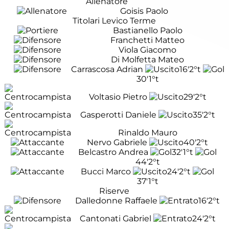
Allenatore
Goisis Paolo
Titolari Levico Terme
Bastianello Paolo
Franchetti Matteo
Viola Giacomo
Di Molfetta Mateo
Carrascosa Adrian
16'
2°t
30'
1°t
Voltasio Pietro
29'
2°t
Gasperotti Daniele
35'
2°t
Rinaldo Mauro
Nervo Gabriele
40'
2°t
Belcastro Andrea
32'
1°t
44'
2°t
Bucci Marco
24'
2°t
37'
1°t
Riserve
Dalledonne Raffaele
16'
2°t
Cantonati Gabriel
24'
2°t