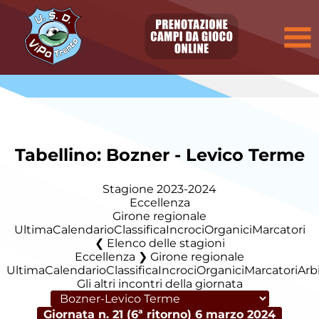
Tabellino: Bozner - Levico Terme
Stagione 2023-2024
Eccellenza
Girone regionale
Ultima
Calendario
Classifica
Incroci
Organici
Marcatori
Elenco delle stagioni
Eccellenza ❯ Girone regionale
Ultima
Calendario
Classifica
Incroci
Organici
Marcatori
Arbi
Gli altri incontri della giornata
Giornata n. 21 (6ª ritorno)
6 marzo 2024