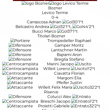
Bozner
Levico Terme
0-4
Carrascosa Adrian
30'
1°t
Belcastro Andrea
32'
1°t
,
44'
2°t
Bucci Marco
37'
1°t
Titolari Bozner
Trompedeller Raphael
Gamper Moritz
Lantschner Martin
Bajrami Aron
Breglia Stefano
Marini Jacopo
Willeit Lorenz
1'
2°t
Ciavatta Florian
Margoni Elia
Pfeifer Justin
Willeit Felix Maria
32'
2°t
Riserve
Colucci Alex
Breschi Jacopo
1'
2°t
Proietti Gabriele
32'
2°t