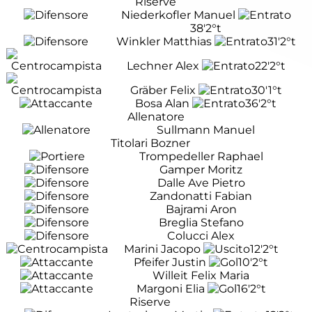
Riserve
Niederkofler Manuel
38'
2°t
Winkler Matthias
31'
2°t
Lechner Alex
22'
2°t
Gräber Felix
30'
1°t
Bosa Alan
36'
2°t
Allenatore
Sullmann Manuel
Titolari Bozner
Trompedeller Raphael
Gamper Moritz
Dalle Ave Pietro
Zandonatti Fabian
Bajrami Aron
Breglia Stefano
Colucci Alex
Marini Jacopo
12'
2°t
Pfeifer Justin
10'
2°t
Willeit Felix Maria
Margoni Elia
16'
2°t
Riserve