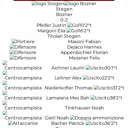
Stegen
Bozner
0-2
Pfeifer Justin
10'
2°t
Margoni Elia
16'
2°t
Titolari Stegen
Masoni Fabian
Dejaco Hannes
Appenbichler Florian
Messner Felix
Aichner Laurin
30'
1°t
Leitner Alex
22'
2°t
Niederkofler Thomas
31'
2°t
Lamarana Mes Bah
38'
2°t
Tinkhauser Noah
Gietl Noah
Bacher Patrick
36'
2°t