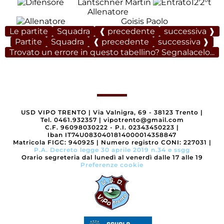
Lantschner Martin
12'
2°t
Allenatore
Goisis Paolo
Le partite
Squadra
❰ precedente
successiva ❱
Partite
Squadra
❰ precedente
successiva ❱
Trovato un errore in questo tabellino? Segnalacelo...
USD VIPO TRENTO
|
Via Valnigra, 69 - 38123 Trento
|
Tel. 0461.932357
|
vipotrento@gmail.com
C.F. 96098030222 - P.I. 02343450223
|
Iban IT74U0830401814000014358847
Matricola FIGC: 940925
|
Numero registro CONI: 227031
|
P.A. Decreto legge 30 aprile 2019 n.34 e ssgg
Orario segreteria dal lunedì al venerdì dalle 17 alle 19
Preferenze cookie