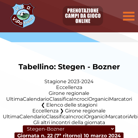
Tabellino: Stegen - Bozner
Stagione 2023-2024
Eccellenza
Girone regionale
Ultima
Calendario
Classifica
Incroci
Organici
Marcatori
Elenco delle stagioni
Eccellenza ❯ Girone regionale
Ultima
Calendario
Classifica
Incroci
Organici
Marcatori
Arbi
Gli altri incontri della giornata
Giornata n. 22 (7ª ritorno)
10 marzo 2024