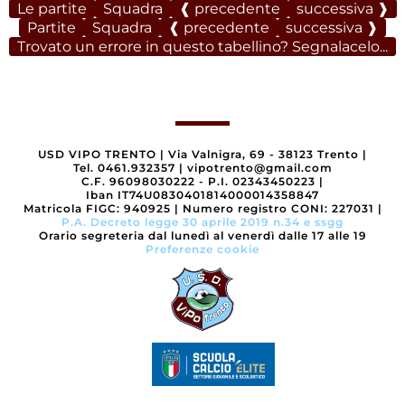
Le partite
Squadra
❰ precedente
successiva ❱
Partite
Squadra
❰ precedente
successiva ❱
Trovato un errore in questo tabellino? Segnalacelo...
USD VIPO TRENTO
|
Via Valnigra, 69 - 38123 Trento
|
Tel. 0461.932357
|
vipotrento@gmail.com
C.F. 96098030222 - P.I. 02343450223
|
Iban IT74U0830401814000014358847
Matricola FIGC: 940925
|
Numero registro CONI: 227031
|
P.A. Decreto legge 30 aprile 2019 n.34 e ssgg
Orario segreteria dal lunedì al venerdì dalle 17 alle 19
Preferenze cookie