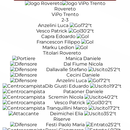
Rovereto
ViPo Trento
2-3
Anzelini Luca
7'
2°t
Vesco Patrick
30'
2°t
Capra Edoardo
Francescon Filippo
Marku Ledion
Titolari Rovereto
Manica Daniele
Dal Fiume Nicola
Dallavalle Stefano
25'
2°t
Cecini Daniele
Anzelini Luca
7'
2°t
Dib Giusti Eduardo
19'
2°t
Pataoner Daniele
Scremin Nicola
40'
2°t
Vesco Patrick
30'
2°t
Tranquillini Marco
17'
2°t
Deimichei Elia
35'
2°t
Riserve
Festi Paolo Maria
25'
2°t