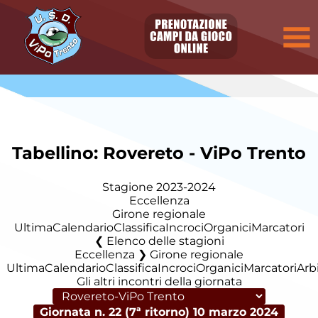
Tabellino: Rovereto - ViPo Trento
Stagione 2023-2024
Eccellenza
Girone regionale
Ultima
Calendario
Classifica
Incroci
Organici
Marcatori
Elenco delle stagioni
Eccellenza ❯ Girone regionale
Ultima
Calendario
Classifica
Incroci
Organici
Marcatori
Arbi
Gli altri incontri della giornata
Giornata n. 22 (7ª ritorno)
10 marzo 2024