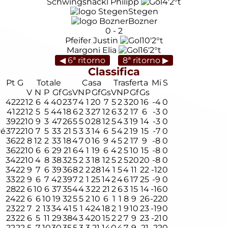
Schwingshackl Philipp
4'
2°t
Stegen
Bozner
0
-
2
Pfeifer Justin
10'
2°t
Margoni Elia
16'
2°t
◀ 6ª ritorno
8ª ritorno ▶
Classifica
Pt
G
Totale
Casa
Trasferta
Mi
S
V
N
P
Gf
Gs
V
N
P
Gf
Gs
V
N
P
Gf
Gs
42
22
12
6
4
40
23
7
4
1
20
7
5
2
3
20
16
-4
0
41
22
12
5
5
44
18
6
2
3
27
12
6
3
2
17
6
-3
0
39
22
10
9
3
47
26
5
5
0
28
12
5
4
3
19
14
-3
0
vé
37
22
10
7
5
33
21
5
3
3
14
6
5
4
2
19
15
-7
0
36
22
8
12
2
33
18
4
7
0
16
9
4
5
2
17
9
-8
0
36
22
10
6
6
29
21
6
4
1
19
6
4
2
5
10
15
-8
0
34
22
10
4
8
38
32
5
2
3
18
12
5
2
5
20
20
-8
0
34
22
9
7
6
39
36
8
2
2
28
14
1
5
4
11
22
-12
0
33
22
9
6
7
42
39
7
2
1
25
14
2
4
6
17
25
-9
0
28
22
6
10
6
37
35
4
4
3
22
21
2
6
3
15
14
-16
0
24
22
6
6
10
19
32
5
5
2
10
6
1
1
8
9
26
-22
0
23
22
7
2
13
34
41
5
1
4
24
18
2
1
9
10
23
-19
0
23
22
6
5
11
29
38
4
3
4
20
15
2
2
7
9
23
-21
0
22
22
5
7
10
30
35
5
3
3
21
14
0
4
7
9
21
-22
0