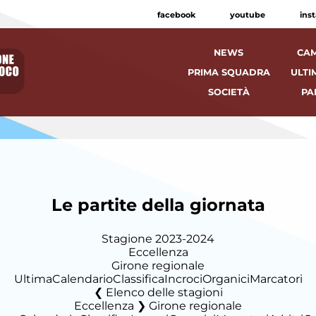
facebook
youtube
ins
NEWS
CAM
PRIMA SQUADRA
ULTI
SOCIETÀ
PA
Le partite della giornata
Stagione 2023-2024
Eccellenza
Girone regionale
Ultima
Calendario
Classifica
Incroci
Organici
Marcatori
Elenco delle stagioni
Eccellenza ❯ Girone regionale