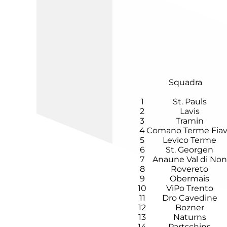
Squadra
1
St. Pauls
2
Lavis
3
Tramin
4
Comano Terme Fia
5
Levico Terme
6
St. Georgen
7
Anaune Val di Non
8
Rovereto
9
Obermais
10
ViPo Trento
11
Dro Cavedine
12
Bozner
13
Naturns
14
Partschins