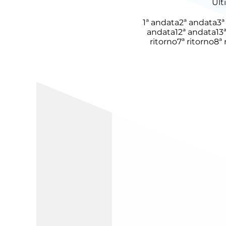
Ult
1ª andata
2ª andata
3ª
andata
12ª andata
13
ritorno
7ª ritorno
8ª 