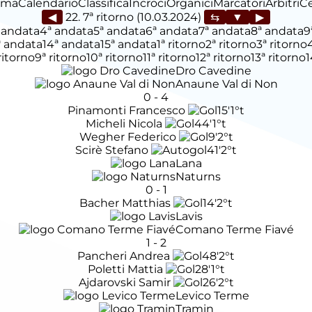
ima
Calendario
Classifica
Incroci
Organici
Marcatori
Arbitri
C
◀
22. 7ª ritorno (10.03.2024)
▶
 andata
4ª andata
5ª andata
6ª andata
7ª andata
8ª andata
9
ª andata
14ª andata
15ª andata
1ª ritorno
2ª ritorno
3ª ritorno
ritorno
9ª ritorno
10ª ritorno
11ª ritorno
12ª ritorno
13ª ritorno
1
Dro Cavedine
Anaune Val di Non
0
-
4
Pinamonti Francesco
15'
1°t
Micheli Nicola
44'
1°t
Wegher Federico
9'
2°t
Scirè Stefano
41'
2°t
Lana
Naturns
0
-
1
Bacher Matthias
14'
2°t
Lavis
Comano Terme Fiavé
1
-
2
Pancheri Andrea
48'
2°t
Poletti Mattia
28'
1°t
Ajdarovski Samir
26'
2°t
Levico Terme
Tramin