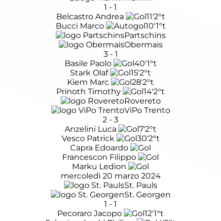
1
-
1
Belcastro Andrea
11'
2°t
Bucci Marco
10'
1°t
Partschins
Obermais
3
-
1
Basile Paolo
40'
1°t
Stark Olaf
15'
2°t
Kiem Marc
28'
2°t
Prinoth Timothy
14'
2°t
Rovereto
ViPo Trento
2
-
3
Anzelini Luca
7'
2°t
Vesco Patrick
30'
2°t
Capra Edoardo
Francescon Filippo
Marku Ledion
mercoledì 20 marzo 2024
St. Pauls
St. Georgen
1
-
1
Pecoraro Jacopo
12'
1°t