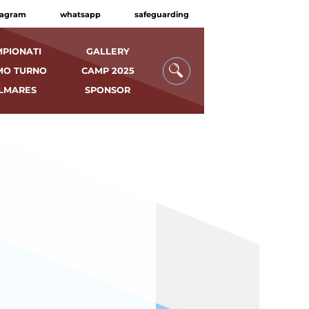
tagram
whatsapp
safeguarding
PIONATI
GALLERY
MO TURNO
CAMP 2025
LMARES
SPONSOR