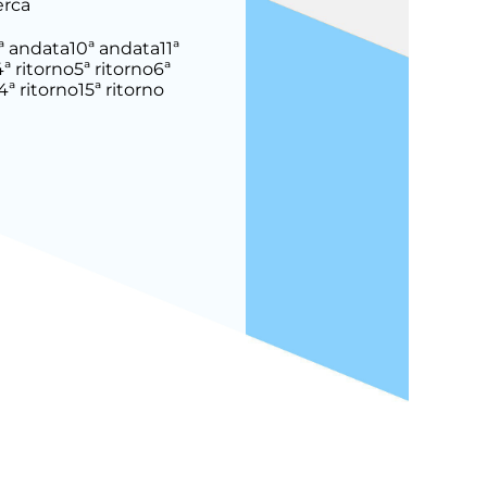
erca
ª andata
10ª andata
11ª
4ª ritorno
5ª ritorno
6ª
4ª ritorno
15ª ritorno