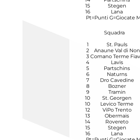
15
Stegen
16
Lana
Pt=Punti
G=Giocate
M
Squadra
1
St. Pauls
2
Anaune Val di Non
3
Comano Terme Fia
4
Lavis
5
Partschins
6
Naturns
7
Dro Cavedine
8
Bozner
9
Tramin
10
St. Georgen
10
Levico Terme
12
ViPo Trento
13
Obermais
14
Rovereto
15
Stegen
16
Lana
Pt=Punti
G=Giocate
M