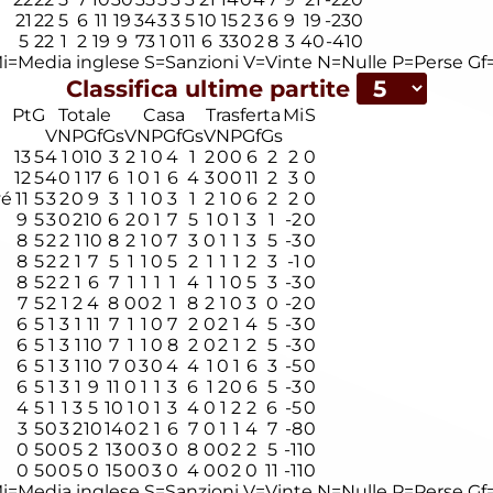
21
22
5
6
11
19
34
3
3
5
10
15
2
3
6
9
19
-23
0
5
22
1
2
19
9
73
1
0
11
6
33
0
2
8
3
40
-41
0
i=Media inglese
S=Sanzioni
V=Vinte
N=Nulle
P=Perse
Gf=
Classifica ultime partite
Pt
G
Totale
Casa
Trasferta
Mi
S
V
N
P
Gf
Gs
V
N
P
Gf
Gs
V
N
P
Gf
Gs
13
5
4
1
0
10
3
2
1
0
4
1
2
0
0
6
2
2
0
12
5
4
0
1
17
6
1
0
1
6
4
3
0
0
11
2
3
0
vé
11
5
3
2
0
9
3
1
1
0
3
1
2
1
0
6
2
2
0
9
5
3
0
2
10
6
2
0
1
7
5
1
0
1
3
1
-2
0
8
5
2
2
1
10
8
2
1
0
7
3
0
1
1
3
5
-3
0
8
5
2
2
1
7
5
1
1
0
5
2
1
1
1
2
3
-1
0
8
5
2
2
1
6
7
1
1
1
1
4
1
1
0
5
3
-3
0
7
5
2
1
2
4
8
0
0
2
1
8
2
1
0
3
0
-2
0
6
5
1
3
1
11
7
1
1
0
7
2
0
2
1
4
5
-3
0
6
5
1
3
1
10
7
1
1
0
8
2
0
2
1
2
5
-3
0
6
5
1
3
1
10
7
0
3
0
4
4
1
0
1
6
3
-5
0
6
5
1
3
1
9
11
0
1
1
3
6
1
2
0
6
5
-3
0
4
5
1
1
3
5
10
1
0
1
3
4
0
1
2
2
6
-5
0
3
5
0
3
2
10
14
0
2
1
6
7
0
1
1
4
7
-8
0
0
5
0
0
5
2
13
0
0
3
0
8
0
0
2
2
5
-11
0
0
5
0
0
5
0
15
0
0
3
0
4
0
0
2
0
11
-11
0
i=Media inglese
S=Sanzioni
V=Vinte
N=Nulle
P=Perse
Gf=