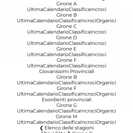
Girone A
Ultima
Calendario
Classifica
Incroci
Girone B
Ultima
Calendario
Classifica
Incroci
Organici
Girone C
Ultima
Calendario
Classifica
Incroci
Girone D
Ultima
Calendario
Classifica
Incroci
Girone E
Ultima
Calendario
Classifica
Incroci
Girone F
Ultima
Calendario
Classifica
Incroci
Giovanissimi Provinciali
Girone B
Ultima
Calendario
Classifica
Incroci
Organici
Girone F
Ultima
Calendario
Classifica
Incroci
Organici
Esordienti provinciali
Girone G
Ultima
Calendario
Classifica
Incroci
Organici
Girone M
Ultima
Calendario
Classifica
Incroci
Organici
Elenco delle stagioni