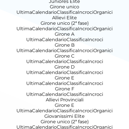
Juniores Elite
Girone unico
Ultima
Calendario
Classifica
Incroci
Organici
Allievi Elite
Girone unico (2ª fase)
Ultima
Calendario
Classifica
Incroci
Organici
Girone A
Ultima
Calendario
Classifica
Incroci
Girone B
Ultima
Calendario
Classifica
Incroci
Organici
Girone C
Ultima
Calendario
Classifica
Incroci
Girone D
Ultima
Calendario
Classifica
Incroci
Girone E
Ultima
Calendario
Classifica
Incroci
Girone F
Ultima
Calendario
Classifica
Incroci
Allievi Provinciali
Girone E
Ultima
Calendario
Classifica
Incroci
Organici
Giovanissimi Elite
Girone unico (2ª fase)
Ultima
Calendario
Classifica
Incroci
Organici