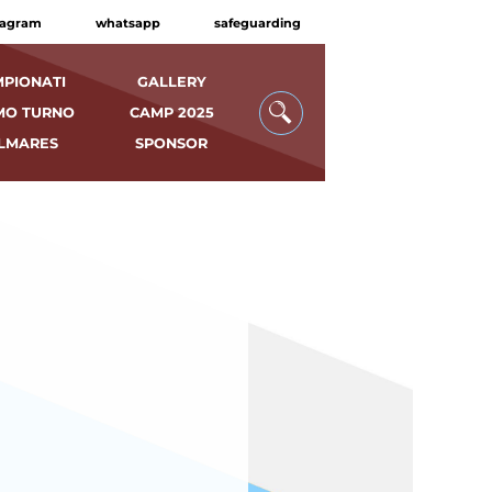
tagram
whatsapp
safeguarding
PIONATI
GALLERY
MO TURNO
CAMP 2025
LMARES
SPONSOR