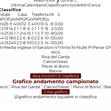
Allievi Elite ❯ Girone C
Ultima
Calendario
Classifica
Incroci
Arbitri
Cerca
Classifica
Totale
Casa
Trasferta
Mi
S
N
P
Gf
Gs
V
N
P
Gf
Gs
V
N
P
Gf
Gs
0
0
25
9
4
0
0
12
3
4
0
0
13
6
8
0,00
2
2
19
14
2
1
1
8
6
2
1
1
11
8
-2
0,00
2
4
21
25
1
1
2
14
15
1
1
2
7
10
-8
0,00
4
4
12
18
0
2
2
6
8
0
2
2
6
10
-12
0,00
4
4
13
24
0
2
2
8
10
0
2
2
5
14
-12
0,00
i=Media inglese
S=Sanzioni
V=Vinte
N=Nulle
P=Perse
Gf=
Arco
Riva del Garda
Calciochiese
Pieve di Bono
Baone
Alza incontri in trasferta
Grafico andamento campionato
rco
Riva del Garda
Calciochiese
Pieve di Bono
Ba
Crea grafico