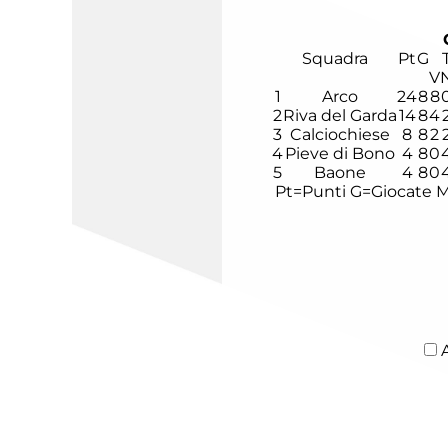
Squadra
Pt
G
V
1
Arco
24
8
8
2
Riva del Garda
14
8
4
3
Calciochiese
8
8
2
4
Pieve di Bono
4
8
0
5
Baone
4
8
0
Pt=Punti
G=Giocate
M
A