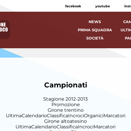
facebook
youtube
ins
NEWS
CAM
PRIMA SQUADRA
ULTI
SOCIETÀ
PA
Campionati
Stagione 2012-2013
Promozione
Girone trentino
Ultima
Calendario
Classifica
Incroci
Organici
Marcatori
Girone altoatesino
Ultima
Calendario
Classifica
Incroci
Marcatori