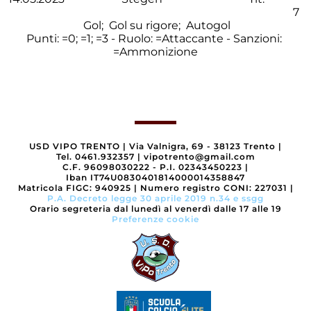
7
Gol;
Gol su rigore;
Autogol
Punti:
=0;
=1;
=3 - Ruolo:
=Attaccante - Sanzioni:
=Ammonizione
USD VIPO TRENTO
|
Via Valnigra, 69 - 38123 Trento
|
Tel. 0461.932357
|
vipotrento@gmail.com
C.F. 96098030222 - P.I. 02343450223
|
Iban IT74U0830401814000014358847
Matricola FIGC: 940925
|
Numero registro CONI: 227031
|
P.A. Decreto legge 30 aprile 2019 n.34 e ssgg
Orario segreteria dal lunedì al venerdì dalle 17 alle 19
Preferenze cookie