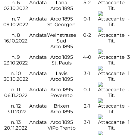
n.
6
Andata
Lana
5-2
-
02.10.2022
Arco 1895
Tit.
n.
7
Andata
Arco 1895
0-1
-
09.10.2022
St. Georgen
Tit.
n.
8
Andata
Weinstrasse
0-2
-
16.10.2022
Sud
Tit.
Arco 1895
n.
9
Andata
Arco 1895
4-0
3
23.10.2022
St. Pauls
Tit.
n.
10
Andata
Lavis
3-1
1
30.10.2022
Arco 1895
Tit.
n.
11
Andata
Arco 1895
0-1
-
06.11.2022
Rovereto
Tit.
n.
12
Andata
Brixen
2-1
-
13.11.2022
Arco 1895
Tit.
n.
13
Andata
Arco 1895
3-1
1
20.11.2022
ViPo Trento
Tit.