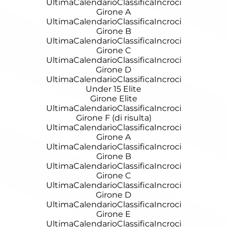
Ultima
Calendario
Classifica
Incroci
Girone A
Ultima
Calendario
Classifica
Incroci
Girone B
Ultima
Calendario
Classifica
Incroci
Girone C
Ultima
Calendario
Classifica
Incroci
Girone D
Ultima
Calendario
Classifica
Incroci
Under 15 Elite
Girone Elite
Ultima
Calendario
Classifica
Incroci
Girone F (di risulta)
Ultima
Calendario
Classifica
Incroci
Girone A
Ultima
Calendario
Classifica
Incroci
Girone B
Ultima
Calendario
Classifica
Incroci
Girone C
Ultima
Calendario
Classifica
Incroci
Girone D
Ultima
Calendario
Classifica
Incroci
Girone E
Ultima
Calendario
Classifica
Incroci