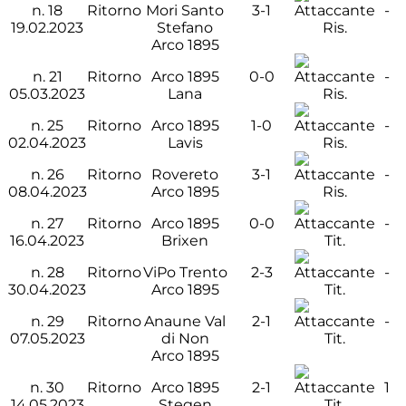
n.
18
Ritorno
Mori Santo
3-1
-
19.02.2023
Stefano
Ris.
Arco 1895
n.
21
Ritorno
Arco 1895
0-0
-
05.03.2023
Lana
Ris.
n.
25
Ritorno
Arco 1895
1-0
-
02.04.2023
Lavis
Ris.
n.
26
Ritorno
Rovereto
3-1
-
08.04.2023
Arco 1895
Ris.
n.
27
Ritorno
Arco 1895
0-0
-
16.04.2023
Brixen
Tit.
n.
28
Ritorno
ViPo Trento
2-3
-
30.04.2023
Arco 1895
Tit.
n.
29
Ritorno
Anaune Val
2-1
-
07.05.2023
di Non
Tit.
Arco 1895
n.
30
Ritorno
Arco 1895
2-1
1
14.05.2023
Stegen
Tit.