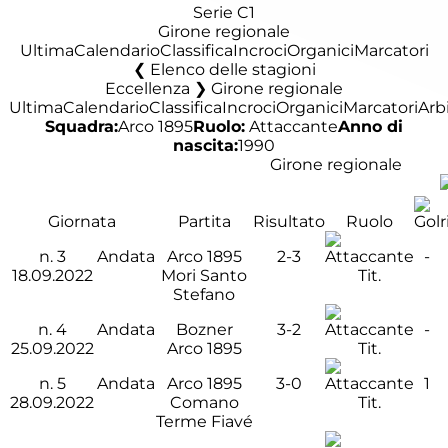
Serie C1
Girone regionale
Ultima
Calendario
Classifica
Incroci
Organici
Marcatori
Elenco delle stagioni
Eccellenza ❯ Girone regionale
Ultima
Calendario
Classifica
Incroci
Organici
Marcatori
Arbi
Squadra:
Arco 1895
Ruolo:
Attaccante
Anno di
nascita:
1990
Girone regionale
Giornata
Partita
Risultato
Ruolo
n.
3
Andata
Arco 1895
2-3
-
18.09.2022
Mori Santo
Tit.
Stefano
n.
4
Andata
Bozner
3-2
-
25.09.2022
Arco 1895
Tit.
n.
5
Andata
Arco 1895
3-0
1
28.09.2022
Comano
Tit.
Terme Fiavé