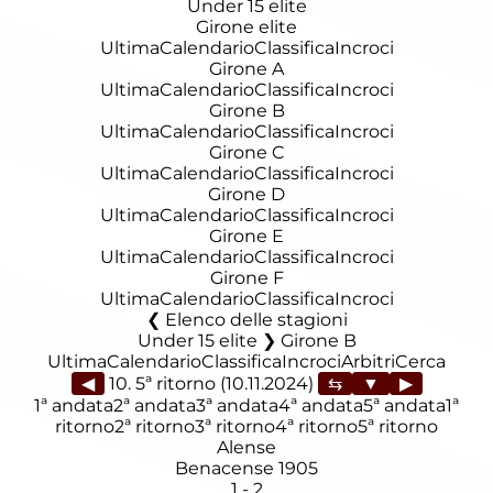
Under 15 elite
Girone elite
Ultima
Calendario
Classifica
Incroci
Girone A
Ultima
Calendario
Classifica
Incroci
Girone B
Ultima
Calendario
Classifica
Incroci
Girone C
Ultima
Calendario
Classifica
Incroci
Girone D
Ultima
Calendario
Classifica
Incroci
Girone E
Ultima
Calendario
Classifica
Incroci
Girone F
Ultima
Calendario
Classifica
Incroci
Elenco delle stagioni
Under 15 elite ❯ Girone B
Ultima
Calendario
Classifica
Incroci
Arbitri
Cerca
◀
10. 5ª ritorno (10.11.2024)
▶
1ª andata
2ª andata
3ª andata
4ª andata
5ª andata
1ª
ritorno
2ª ritorno
3ª ritorno
4ª ritorno
5ª ritorno
Alense
Benacense 1905
1
-
2