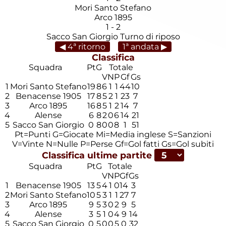
Mori Santo Stefano
Arco 1895
1
-
2
Sacco San Giorgio
Turno di riposo
◀ 4ª ritorno
1ª andata ▶
Classifica
Squadra
Pt
G
Totale
V
N
P
Gf
Gs
1
Mori Santo Stefano
19
8
6
1
1
44
10
2
Benacense 1905
17
8
5
2
1
23
7
3
Arco 1895
16
8
5
1
2
14
7
4
Alense
6
8
2
0
6
14
21
5
Sacco San Giorgio
0
8
0
0
8
1
51
Pt=Punti
G=Giocate
Mi=Media inglese
S=Sanzioni
V=Vinte
N=Nulle
P=Perse
Gf=Gol fatti
Gs=Gol subiti
Classifica ultime partite
Squadra
Pt
G
Totale
V
N
P
Gf
Gs
1
Benacense 1905
13
5
4
1
0
14
3
2
Mori Santo Stefano
10
5
3
1
1
27
7
3
Arco 1895
9
5
3
0
2
9
5
4
Alense
3
5
1
0
4
9
14
5
Sacco San Giorgio
0
5
0
0
5
0
32