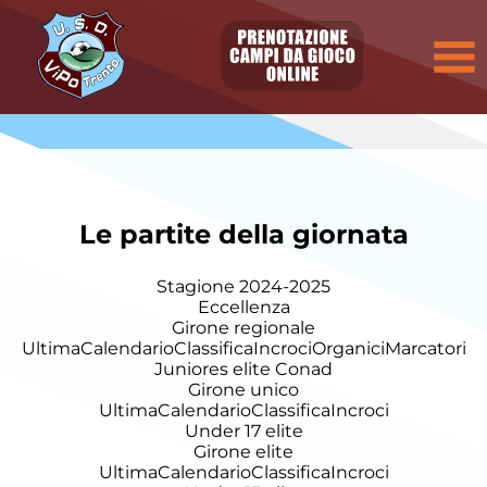
Le partite della giornata
Stagione 2024-2025
Eccellenza
Girone regionale
Ultima
Calendario
Classifica
Incroci
Organici
Marcatori
Juniores elite Conad
Girone unico
Ultima
Calendario
Classifica
Incroci
Under 17 elite
Girone elite
Ultima
Calendario
Classifica
Incroci