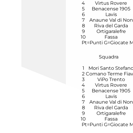
4
Virtus Rovere
5
Benacense 1905
6
Lavis
7
Anaune Val di Non
8
Riva del Garda
9
Ortigaralefre
10
Fassa
Pt=Punti
G=Giocate
M
Squadra
1
Mori Santo Stefan
2
Comano Terme Fia
3
ViPo Trento
4
Virtus Rovere
5
Benacense 1905
6
Lavis
7
Anaune Val di Non
8
Riva del Garda
9
Ortigaralefre
10
Fassa
Pt=Punti
G=Giocate
M