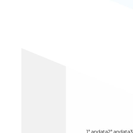
1ª andata
2ª andata
3