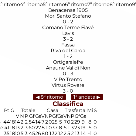
3ª ritorno
4ª ritorno
5ª ritorno
6ª ritorno
7ª ritorno
8ª ritorno
9
Benacense 1905
Mori Santo Stefano
0
-
2
Comano Terme Fiavé
Lavis
3
-
2
Fassa
Riva del Garda
1
-
2
Ortigaralefre
Anaune Val di Non
0
-
3
ViPo Trento
Virtus Rovere
3
-
0
◀ 8ª ritorno
1ª andata ▶
Classifica
Pt
G
Totale
Casa
Trasferta
Mi
S
V
N
P
Gf
Gs
V
N
P
Gf
Gs
V
N
P
Gf
Gs
o
44
18
14
2
2
54
14
7
2
0
25
5
7
0
2
29
9
8
0
vé
41
18
13
2
3
60
27
8
1
0
37
8
5
1
3
23
19
5
0
35
18
10
5
3
45
26
8
0
1
32
12
2
5
2
13
14
-1
0