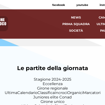
facebook
youtube
ins
NEWS
CAM
PRIMA SQUADRA
ULTI
SOCIETÀ
PA
Le partite della giornata
Stagione 2024-2025
Eccellenza
Girone regionale
Ultima
Calendario
Classifica
Incroci
Organici
Marcatori
Juniores elite Conad
Girone unico