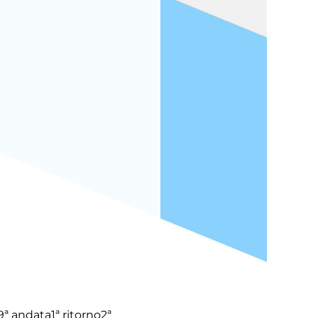
9ª andata
1ª ritorno
2ª