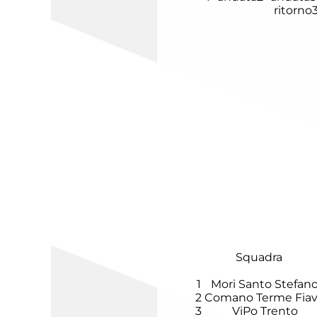
ritorno
Squadra
1
Mori Santo Stefan
2
Comano Terme Fia
3
ViPo Trento