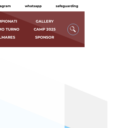
tagram
whatsapp
safeguarding
PIONATI
GALLERY
MO TURNO
CAMP 2025
LMARES
SPONSOR