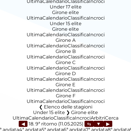
Ultima
Calendario
Classifica
Incroci
Under 17 elite
Girone elite
Ultima
Calendario
Classifica
Incroci
Under 15 elite
Girone elite
Ultima
Calendario
Classifica
Incroci
Girone A
Ultima
Calendario
Classifica
Incroci
Girone B
Ultima
Calendario
Classifica
Incroci
Girone C
Ultima
Calendario
Classifica
Incroci
Girone D
Ultima
Calendario
Classifica
Incroci
Girone E
Ultima
Calendario
Classifica
Incroci
Girone F
Ultima
Calendario
Classifica
Incroci
Elenco delle stagioni
Under 15 elite ❯ Girone elite
Ultima
Calendario
Classifica
Incroci
Arbitri
Cerca
◀
18. 9ª ritorno (11.05.2025)
▶
ª andata
4ª andata
5ª andata
6ª andata
7ª andata
8ª andata