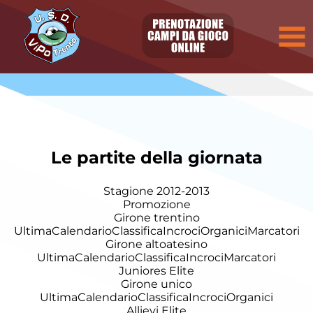
Le partite della giornata
Stagione 2012-2013
Promozione
Girone trentino
Ultima
Calendario
Classifica
Incroci
Organici
Marcatori
Girone altoatesino
Ultima
Calendario
Classifica
Incroci
Marcatori
Juniores Elite
Girone unico
Ultima
Calendario
Classifica
Incroci
Organici
Allievi Elite