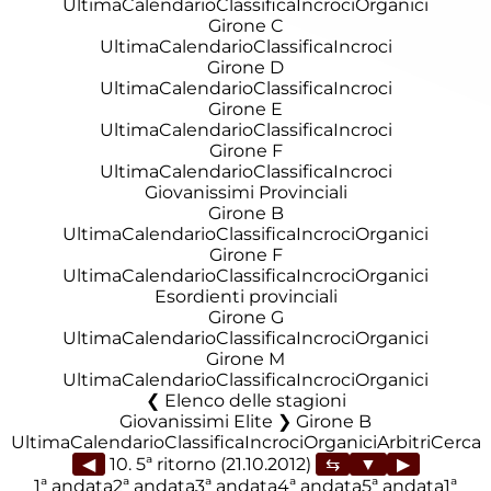
Ultima
Calendario
Classifica
Incroci
Organici
Girone C
Ultima
Calendario
Classifica
Incroci
Girone D
Ultima
Calendario
Classifica
Incroci
Girone E
Ultima
Calendario
Classifica
Incroci
Girone F
Ultima
Calendario
Classifica
Incroci
Giovanissimi Provinciali
Girone B
Ultima
Calendario
Classifica
Incroci
Organici
Girone F
Ultima
Calendario
Classifica
Incroci
Organici
Esordienti provinciali
Girone G
Ultima
Calendario
Classifica
Incroci
Organici
Girone M
Ultima
Calendario
Classifica
Incroci
Organici
Elenco delle stagioni
Giovanissimi Elite ❯ Girone B
Ultima
Calendario
Classifica
Incroci
Organici
Arbitri
Cerca
◀
10. 5ª ritorno (21.10.2012)
▶
1ª andata
2ª andata
3ª andata
4ª andata
5ª andata
1ª