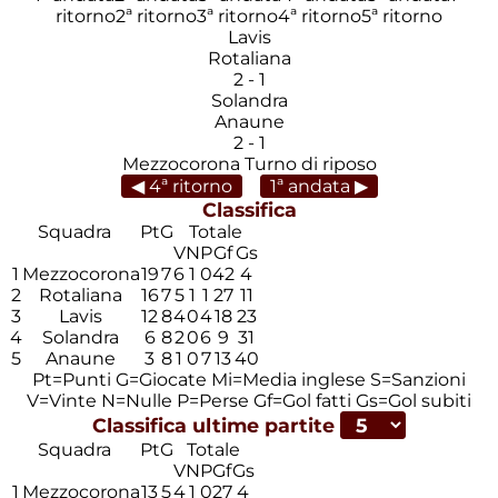
ritorno
2ª ritorno
3ª ritorno
4ª ritorno
5ª ritorno
Lavis
Rotaliana
2
-
1
Solandra
Anaune
2
-
1
Mezzocorona
Turno di riposo
◀ 4ª ritorno
1ª andata ▶
Classifica
Squadra
Pt
G
Totale
V
N
P
Gf
Gs
1
Mezzocorona
19
7
6
1
0
42
4
2
Rotaliana
16
7
5
1
1
27
11
3
Lavis
12
8
4
0
4
18
23
4
Solandra
6
8
2
0
6
9
31
5
Anaune
3
8
1
0
7
13
40
Pt=Punti
G=Giocate
Mi=Media inglese
S=Sanzioni
V=Vinte
N=Nulle
P=Perse
Gf=Gol fatti
Gs=Gol subiti
Classifica ultime partite
Squadra
Pt
G
Totale
V
N
P
Gf
Gs
1
Mezzocorona
13
5
4
1
0
27
4