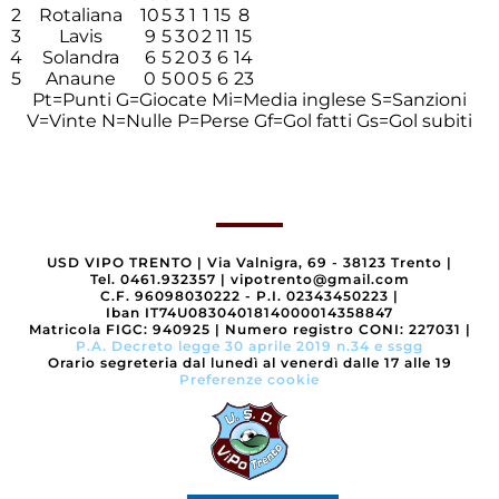
2
Rotaliana
10
5
3
1
1
15
8
3
Lavis
9
5
3
0
2
11
15
4
Solandra
6
5
2
0
3
6
14
5
Anaune
0
5
0
0
5
6
23
Pt=Punti
G=Giocate
Mi=Media inglese
S=Sanzioni
V=Vinte
N=Nulle
P=Perse
Gf=Gol fatti
Gs=Gol subiti
USD VIPO TRENTO
|
Via Valnigra, 69 - 38123 Trento
|
Tel. 0461.932357
|
vipotrento@gmail.com
C.F. 96098030222 - P.I. 02343450223
|
Iban IT74U0830401814000014358847
Matricola FIGC: 940925
|
Numero registro CONI: 227031
|
P.A. Decreto legge 30 aprile 2019 n.34 e ssgg
Orario segreteria dal lunedì al venerdì dalle 17 alle 19
Preferenze cookie