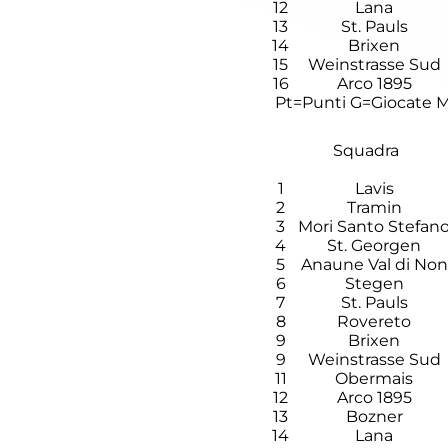
12
Lana
13
St. Pauls
14
Brixen
15
Weinstrasse Sud
16
Arco 1895
Pt=Punti
G=Giocate
M
Squadra
1
Lavis
2
Tramin
3
Mori Santo Stefan
4
St. Georgen
5
Anaune Val di Non
6
Stegen
7
St. Pauls
8
Rovereto
9
Brixen
9
Weinstrasse Sud
11
Obermais
12
Arco 1895
13
Bozner
14
Lana