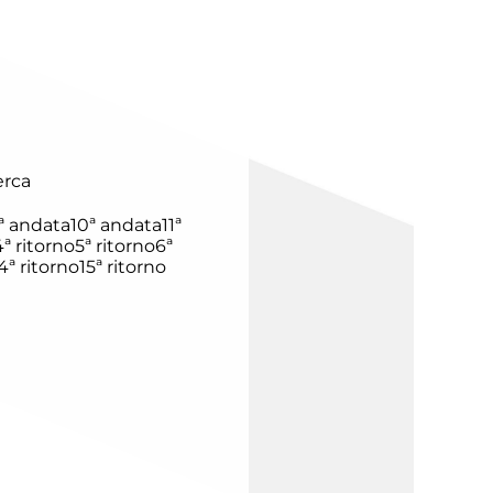
erca
ª andata
10ª andata
11ª
4ª ritorno
5ª ritorno
6ª
4ª ritorno
15ª ritorno