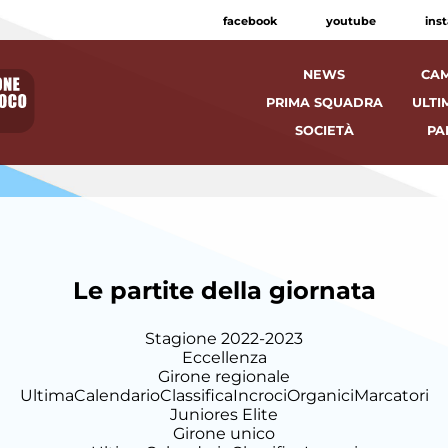
facebook
youtube
ins
NEWS
CAM
PRIMA SQUADRA
ULTI
SOCIETÀ
PA
Le partite della giornata
Stagione 2022-2023
Eccellenza
Girone regionale
Ultima
Calendario
Classifica
Incroci
Organici
Marcatori
Juniores Elite
Girone unico