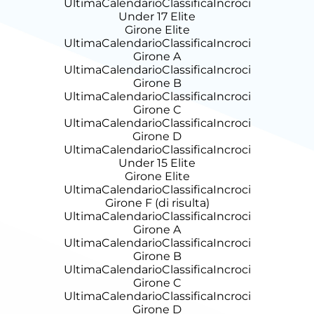
Ultima
Calendario
Classifica
Incroci
Under 17 Elite
Girone Elite
Ultima
Calendario
Classifica
Incroci
Girone A
Ultima
Calendario
Classifica
Incroci
Girone B
Ultima
Calendario
Classifica
Incroci
Girone C
Ultima
Calendario
Classifica
Incroci
Girone D
Ultima
Calendario
Classifica
Incroci
Under 15 Elite
Girone Elite
Ultima
Calendario
Classifica
Incroci
Girone F (di risulta)
Ultima
Calendario
Classifica
Incroci
Girone A
Ultima
Calendario
Classifica
Incroci
Girone B
Ultima
Calendario
Classifica
Incroci
Girone C
Ultima
Calendario
Classifica
Incroci
Girone D