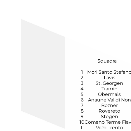
Squadra
1
Mori Santo Stefan
2
Lavis
3
St. Georgen
4
Tramin
5
Obermais
6
Anaune Val di Non
7
Bozner
8
Rovereto
9
Stegen
10
Comano Terme Fia
11
ViPo Trento