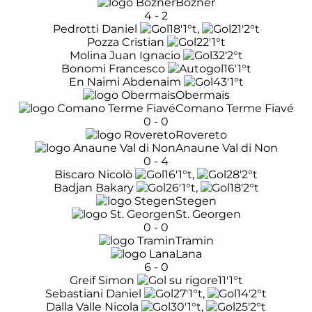
Bozner
4
-
2
Pedrotti Daniel
18'
1°t
,
21'
2°t
Pozza Cristian
22'
1°t
Molina Juan Ignacio
32'
2°t
Bonomi Francesco
16'
1°t
En Naimi Abdenaim
43'
1°t
Obermais
Comano Terme Fiavé
0
-
0
Rovereto
Anaune Val di Non
0
-
4
Biscaro Nicolò
16'
1°t
,
28'
2°t
Badjan Bakary
26'
1°t
,
18'
2°t
Stegen
St. Georgen
0
-
0
Tramin
Lana
6
-
0
Greif Simon
11'
1°t
Sebastiani Daniel
27'
1°t
,
14'
2°t
Dalla Valle Nicola
30'
1°t
,
25'
2°t