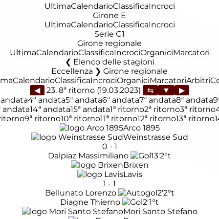
Ultima
Calendario
Classifica
Incroci
Girone E
Ultima
Calendario
Classifica
Incroci
Serie C1
Girone regionale
Ultima
Calendario
Classifica
Incroci
Organici
Marcatori
Elenco delle stagioni
Eccellenza ❯ Girone regionale
ima
Calendario
Classifica
Incroci
Organici
Marcatori
Arbitri
C
◀
23. 8ª ritorno (19.03.2023)
▶
 andata
4ª andata
5ª andata
6ª andata
7ª andata
8ª andata
9
ª andata
14ª andata
15ª andata
1ª ritorno
2ª ritorno
3ª ritorno
ritorno
9ª ritorno
10ª ritorno
11ª ritorno
12ª ritorno
13ª ritorno
1
Arco 1895
Weinstrasse Sud
0
-
1
Dalpiaz Massimiliano
13'
2°t
Brixen
Lavis
1
-
1
Bellunato Lorenzo
2'
2°t
Diagne Thierno
2'
1°t
Mori Santo Stefano