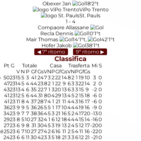
Obexer Jan
18'
2°t
ViPo Trento
St. Pauls
1
-
4
Compaore Allassane
Recla Dennis
10'
1°t
Mair Thomas
14'
1°t
,
42'
1°t
Hofer Jakob
38'
1°t
◀ 7ª ritorno
9ª ritorno ▶
Classifica
Pt
G
Totale
Casa
Trasferta
Mi
S
V
N
P
Gf
Gs
V
N
P
Gf
Gs
V
N
P
Gf
Gs
o
50
23
15
5
3
41
24
7
3
2
22
14
8
2
1
19
10
3
0
47
23
14
5
4
44
23
8
2
1
22
9
6
3
3
22
14
2
0
43
23
13
4
6
35
22
7
1
3
20
13
6
3
3
15
9
-2
0
41
23
12
5
6
44
31
8
0
4
29
13
4
5
2
15
18
-6
0
41
23
11
8
4
37
28
7
4
1
21
11
4
4
3
16
17
-6
0
36
23
9
9
5
36
26
5
5
1
17
10
4
4
4
19
16
-9
0
34
23
9
7
7
38
36
4
5
3
21
16
5
2
4
17
20
-13
0
29
23
8
5
10
27
32
4
1
6
12
18
4
4
4
15
14
-16
0
27
23
6
9
8
31
30
4
5
3
19
13
2
4
5
12
17
-20
0
vé
25
23
6
7
10
27
27
4
2
6
16
11
2
5
4
11
16
-22
0
24
23
6
6
11
30
42
3
3
5
18
21
3
3
6
12
21
-21
0