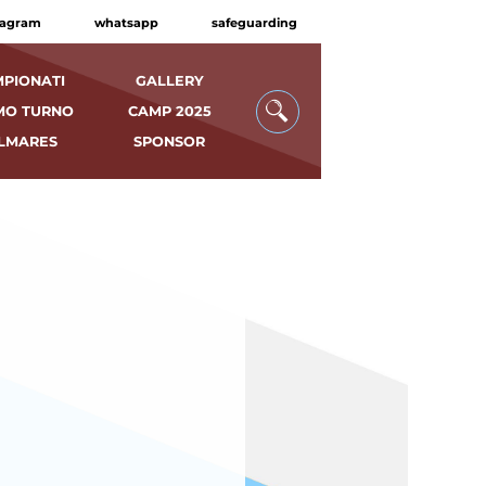
tagram
whatsapp
safeguarding
PIONATI
GALLERY
MO TURNO
CAMP 2025
LMARES
SPONSOR