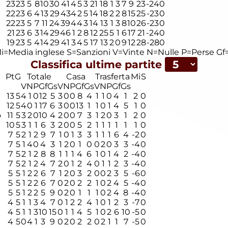
23
23
5
8
10
30
41
4
5
3
21
18
1
3
7
9
23
-24
0
22
23
6
4
13
29
43
4
2
5
14
18
2
2
8
15
25
-23
0
22
23
5
7
11
24
39
4
4
3
14
13
1
3
8
10
26
-23
0
21
23
6
3
14
29
46
1
2
8
12
25
5
1
6
17
21
-24
0
19
23
5
4
14
29
41
3
4
5
17
13
2
0
9
12
28
-28
0
i=Media inglese
S=Sanzioni
V=Vinte
N=Nulle
P=Perse
Gf=
Classifica ultime partite
Pt
G
Totale
Casa
Trasferta
Mi
S
V
N
P
Gf
Gs
V
N
P
Gf
Gs
V
N
P
Gf
Gs
13
5
4
1
0
12
5
3
0
0
8
4
1
1
0
4
1
2
0
12
5
4
0
1
17
6
3
0
0
13
1
1
0
1
4
5
1
0
o
11
5
3
2
0
10
4
2
0
0
7
3
1
2
0
3
1
2
0
10
5
3
1
1
6
3
2
0
0
5
2
1
1
1
1
1
1
0
7
5
2
1
2
9
7
1
0
1
3
3
1
1
1
6
4
-2
0
7
5
1
4
0
4
3
1
2
0
1
0
0
2
0
3
3
-4
0
7
5
2
1
2
8
8
1
1
1
4
6
1
0
1
4
2
-4
0
7
5
2
1
2
4
7
2
0
1
2
4
0
1
1
2
3
-4
0
5
5
1
2
2
6
7
1
2
0
3
2
0
0
2
3
5
-6
0
5
5
1
2
2
6
7
0
2
0
2
2
1
0
2
4
5
-4
0
5
5
1
2
2
5
9
0
2
0
1
1
1
0
2
4
8
-4
0
4
5
1
1
3
4
7
0
1
2
2
4
1
0
1
2
3
-7
0
4
5
1
1
3
10
15
0
1
1
4
5
1
0
2
6
10
-5
0
4
5
0
4
1
3
9
0
2
0
2
2
0
2
1
1
7
-5
0