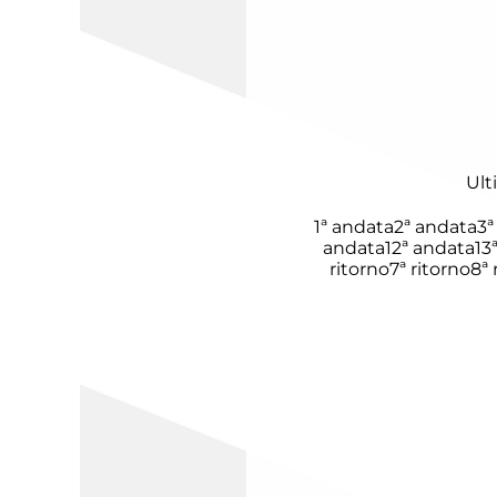
Ult
1ª andata
2ª andata
3ª
andata
12ª andata
13
ritorno
7ª ritorno
8ª 