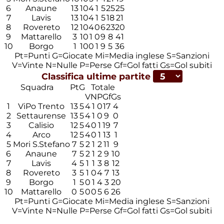
6
Anaune
13
10
4
1
5
25
25
7
Lavis
13
10
4
1
5
18
21
8
Rovereto
12
10
4
0
6
23
20
9
Mattarello
3
10
1
0
9
8
41
10
Borgo
1
10
0
1
9
5
36
Pt=Punti
G=Giocate
Mi=Media inglese
S=Sanzioni
V=Vinte
N=Nulle
P=Perse
Gf=Gol fatti
Gs=Gol subiti
Classifica ultime partite
Squadra
Pt
G
Totale
V
N
P
Gf
Gs
1
ViPo Trento
13
5
4
1
0
17
4
2
Settaurense
13
5
4
1
0
9
0
3
Calisio
12
5
4
0
1
19
7
4
Arco
12
5
4
0
1
13
1
5
Mori S.Stefano
7
5
2
1
2
11
9
6
Anaune
7
5
2
1
2
9
10
7
Lavis
4
5
1
1
3
8
12
8
Rovereto
3
5
1
0
4
7
13
9
Borgo
1
5
0
1
4
3
20
10
Mattarello
0
5
0
0
5
6
26
Pt=Punti
G=Giocate
Mi=Media inglese
S=Sanzioni
V=Vinte
N=Nulle
P=Perse
Gf=Gol fatti
Gs=Gol subiti