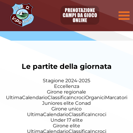
Le partite della giornata
Stagione 2024-2025
Eccellenza
Girone regionale
Ultima
Calendario
Classifica
Incroci
Organici
Marcatori
Juniores elite Conad
Girone unico
Ultima
Calendario
Classifica
Incroci
Under 17 elite
Girone elite
Ultima
Calendario
Classifica
Incroci