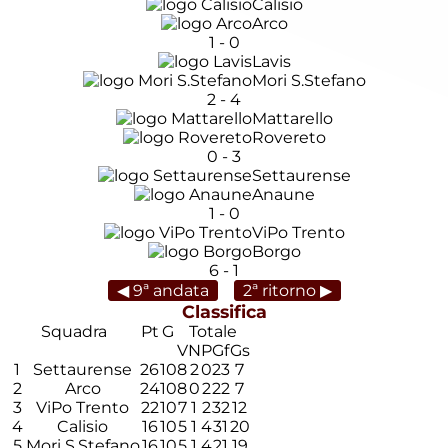
Calisio
Arco
1
-
0
Lavis
Mori S.Stefano
2
-
4
Mattarello
Rovereto
0
-
3
Settaurense
Anaune
1
-
0
ViPo Trento
Borgo
6
-
1
◀ 9ª andata
2ª ritorno ▶
Classifica
Squadra
Pt
G
Totale
V
N
P
Gf
Gs
1
Settaurense
26
10
8
2
0
23
7
2
Arco
24
10
8
0
2
22
7
3
ViPo Trento
22
10
7
1
2
32
12
4
Calisio
16
10
5
1
4
31
20
5
Mori S.Stefano
16
10
5
1
4
21
19