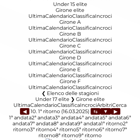
Under 15 elite
Girone elite
Ultima
Calendario
Classifica
Incroci
Girone A
Ultima
Calendario
Classifica
Incroci
Girone B
Ultima
Calendario
Classifica
Incroci
Girone C
Ultima
Calendario
Classifica
Incroci
Girone D
Ultima
Calendario
Classifica
Incroci
Girone E
Ultima
Calendario
Classifica
Incroci
Girone F
Ultima
Calendario
Classifica
Incroci
Elenco delle stagioni
Under 17 elite ❯ Girone elite
Ultima
Calendario
Classifica
Incroci
Arbitri
Cerca
◀
10. 1ª ritorno (16.03.2025)
▶
1ª andata
2ª andata
3ª andata
4ª andata
5ª andata
6ª
andata
7ª andata
8ª andata
9ª andata
1ª ritorno
2ª
ritorno
3ª ritorno
4ª ritorno
5ª ritorno
6ª ritorno
7ª
ritorno
8ª ritorno
9ª ritorno