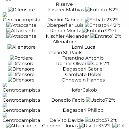
Riserve
Kaserer Mathias
18'
2°t
Pradini Gabriele
23'
2°t
Oberperfler Luis
44'
2°t
Reiner Moritz
37'
2°t
Nischler Alexander
1'
2°t
Allenatore
Lomi Luca
Titolari St. Pauls
Tarantino Antonio
Rohrer Oliver
6'
2°t
Degasperi Gabriel
Gambato Robel
Ohnewein Hannes
Hofer Jakob
Donadio Fabio
7'
2°t
Degasperi Philipp
De Vito Davide
37'
2°t
Clementi Jonas
33'
2°t