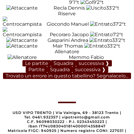
9'
1°t
9'
2°t
Recla Dennis
33'
2°t
Riserve
Giocondo Manuel
37'
2°t
Pecoraro Jacopo
7'
2°t
Gasparini Andrea
33'
2°t
Mair Thomas
33'
2°t
Allenatore
Memmo Fabio
Le partite
Squadra
successiva ❱
Partite
Squadra
successiva ❱
Trovato un errore in questo tabellino? Segnalacelo...
USD VIPO TRENTO
|
Via Valnigra, 69 - 38123 Trento
|
Tel. 0461.932357
|
vipotrento@gmail.com
C.F. 96098030222 - P.I. 02343450223
|
Iban IT74U0830401814000014358847
Matricola FIGC: 940925
|
Numero registro CONI: 227031
|