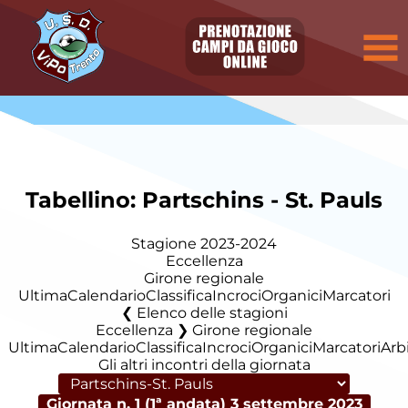
Tabellino: Partschins - St. Pauls
Stagione 2023-2024
Eccellenza
Girone regionale
Ultima
Calendario
Classifica
Incroci
Organici
Marcatori
Elenco delle stagioni
Eccellenza ❯ Girone regionale
Ultima
Calendario
Classifica
Incroci
Organici
Marcatori
Arbi
Gli altri incontri della giornata
Giornata n. 1 (1ª andata)
3 settembre 2023