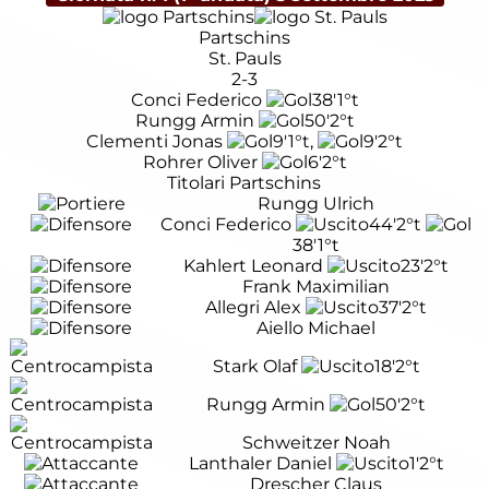
Partschins
St. Pauls
2-3
Conci Federico
38'
1°t
Rungg Armin
50'
2°t
Clementi Jonas
9'
1°t
,
9'
2°t
Rohrer Oliver
6'
2°t
Titolari Partschins
Rungg Ulrich
Conci Federico
44'
2°t
38'
1°t
Kahlert Leonard
23'
2°t
Frank Maximilian
Allegri Alex
37'
2°t
Aiello Michael
Stark Olaf
18'
2°t
Rungg Armin
50'
2°t
Schweitzer Noah
Lanthaler Daniel
1'
2°t
Drescher Claus