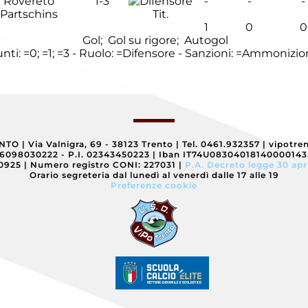
Rovereto
1-3
-
-
-
Partschins
Tit.
1
0
0
Gol;
Gol su rigore;
Autogol
nti:
=0;
=1;
=3 - Ruolo:
=Difensore - Sanzioni:
=Ammonizio
ENTO
|
Via Valnigra, 69 - 38123 Trento
|
Tel. 0461.932357
|
vipotre
96098030222 - P.I. 02343450223
|
Iban IT74U0830401814000014
40925
|
Numero registro CONI: 227031
|
P.A. Decreto legge 30 apr
Orario segreteria dal lunedì al venerdì dalle 17 alle 19
Preferenze cookie