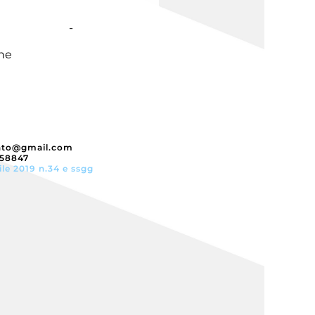
-
ne
nto@gmail.com
358847
ile 2019 n.34 e ssgg