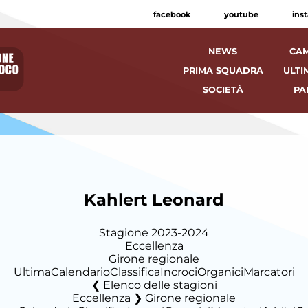
facebook
youtube
ins
NEWS
CAM
PRIMA SQUADRA
ULTI
SOCIETÀ
PA
Kahlert Leonard
Stagione 2023-2024
Eccellenza
Girone regionale
Ultima
Calendario
Classifica
Incroci
Organici
Marcatori
Elenco delle stagioni
Eccellenza ❯ Girone regionale