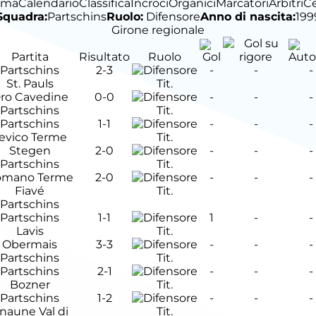
ima
Calendario
Classifica
Incroci
Organici
Marcatori
Arbitri
C
Squadra:
Partschins
Ruolo:
Difensore
Anno di nascita:
199
Girone regionale
Partita
Risultato
Ruolo
Partschins
2-3
-
-
-
St. Pauls
Tit.
ro Cavedine
0-0
-
-
-
Partschins
Tit.
Partschins
1-1
-
-
-
evico Terme
Tit.
Stegen
2-0
-
-
-
Partschins
Tit.
omano Terme
2-0
-
-
-
Fiavé
Tit.
Partschins
Partschins
1-1
1
-
-
Lavis
Tit.
Obermais
3-3
-
-
-
Partschins
Tit.
Partschins
2-1
-
-
-
Bozner
Tit.
Partschins
1-2
-
-
-
naune Val di
Tit.