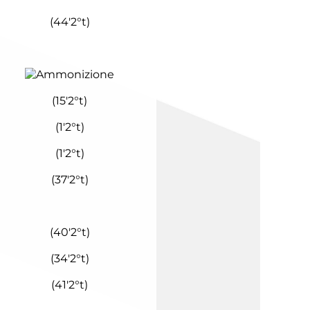
(
44'
2°t
)
(
15'
2°t
)
(
1'
2°t
)
(
1'
2°t
)
(
37'
2°t
)
(
40'
2°t
)
(
34'
2°t
)
(
41'
2°t
)