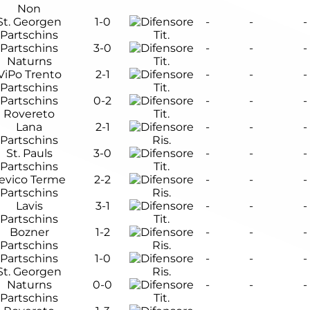
Non
St. Georgen
1-0
-
-
-
Partschins
Tit.
Partschins
3-0
-
-
-
Naturns
Tit.
ViPo Trento
2-1
-
-
-
Partschins
Tit.
Partschins
0-2
-
-
-
Rovereto
Tit.
Lana
2-1
-
-
-
Partschins
Ris.
St. Pauls
3-0
-
-
-
Partschins
Tit.
evico Terme
2-2
-
-
-
Partschins
Ris.
Lavis
3-1
-
-
-
Partschins
Tit.
Bozner
1-2
-
-
-
Partschins
Ris.
Partschins
1-0
-
-
-
St. Georgen
Ris.
Naturns
0-0
-
-
-
Partschins
Tit.