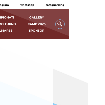
tagram
whatsapp
safeguarding
PIONATI
GALLERY
MO TURNO
CAMP 2025
LMARES
SPONSOR