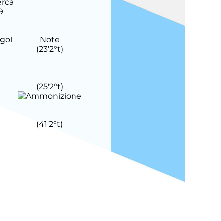
erca
9
Note
(
23'
2°t
)
(
25'
2°t
)
(
41'
2°t
)