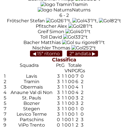
Tramin
Naturns
6
-
2
Frötscher Stefan
26'
1°t
,
43'
1°t
,
8'
2°t
Pfitscher Alex
28'
1°t
Greif Simon
40'
1°t
Toll David
33'
2°t
Bacher Matthias
8'
1°t
Nischler Thomas
25'
2°t
◀ 15ª ritorno
2ª andata ▶
Classifica
Squadra
Pt
G
Totale
V
N
P
Gf
Gs
1
Lavis
3
1
1
0
0
7
0
2
Tramin
3
1
1
0
0
6
2
3
Obermais
3
1
1
0
0
4
1
4
Anaune Val di Non
3
1
1
0
0
4
2
5
St. Pauls
3
1
1
0
0
3
2
5
Bozner
3
1
1
0
0
3
2
7
Stegen
3
1
1
0
0
1
0
7
Levico Terme
3
1
1
0
0
1
0
9
Partschins
0
1
0
0
1
2
3
9
ViPo Trento
0
1
0
0
1
2
3