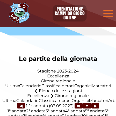
Le partite della giornata
Stagione 2023-2024
Eccellenza
Girone regionale
Ultima
Calendario
Classifica
Incroci
Organici
Marcatori
Elenco delle stagioni
Eccellenza ❯ Girone regionale
Ultima
Calendario
Classifica
Incroci
Organici
Marcatori
Arbi
◀
1. 1ª andata (03.09.2023)
▶
1ª andata
2ª andata
3ª andata
4ª andata
5ª andata
6ª
andata
7ª andata
8ª andata
9ª andata
10ª andata
11ª