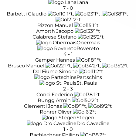
Lana
7
-
0
Barbetti Claudio
10'
1°t
,
23'
1°t
,
38'
1°t
,
21'
2°t
Rizzon Manuel
15'
1°t
Amorth Jacopo
33'
1°t
Calabrese Stefano
25'
2°t
Obermais
Rovereto
4
-
1
Gamper Hannes
18'
1°t
Brusco Manuel
22'
1°t
,
34'
2°t
,
35'
2°t
Dal Fiume Simone
11'
2°t
Partschins
St. Pauls
2
-
3
Conci Federico
38'
1°t
Rungg Armin
50'
2°t
Clementi Jonas
9'
1°t
,
9'
2°t
Rohrer Oliver
6'
2°t
Stegen
Dro Cavedine
1
-
0
Bachlechner Philipp
38'
2°t