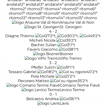
andata
12ª andata
13ª andata
14ª andata
15ª andata
1ª
ritorno
2ª ritorno
3ª ritorno
4ª ritorno
5ª ritorno
6ª
ritorno
7ª ritorno
8ª ritorno
9ª ritorno
10ª ritorno
11ª
ritorno
12ª ritorno
13ª ritorno
14ª ritorno
15ª ritorno
Anaune Val di Non
St. Georgen
4
-
2
Diagne Thierno
27'
2°t
,
30'
2°t
,
49'
2°t
Micheli Nicola
35'
2°t
Bacher Julian
3'
1°t
Favero Giacomo
38'
1°t
Bozner
ViPo Trento
3
-
2
Pfeifer Justin
9'
1°t
Tessaro Gabriel
18'
2°t
,
40'
2°t
Pola Michele
21'
2°t
Pecoraro Matteo
35'
2°t
Comano Terme Fiavé
Levico Terme
0
-
1
Belcastro Andrea
36'
1°t
Lavis