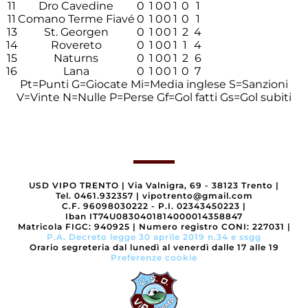
11
Dro Cavedine
0
1
0
0
1
0
1
11
Comano Terme Fiavé
0
1
0
0
1
0
1
13
St. Georgen
0
1
0
0
1
2
4
14
Rovereto
0
1
0
0
1
1
4
15
Naturns
0
1
0
0
1
2
6
16
Lana
0
1
0
0
1
0
7
Pt=Punti
G=Giocate
Mi=Media inglese
S=Sanzioni
V=Vinte
N=Nulle
P=Perse
Gf=Gol fatti
Gs=Gol subiti
USD VIPO TRENTO
|
Via Valnigra, 69 - 38123 Trento
|
Tel. 0461.932357
|
vipotrento@gmail.com
C.F. 96098030222 - P.I. 02343450223
|
Iban IT74U0830401814000014358847
Matricola FIGC: 940925
|
Numero registro CONI: 227031
|
P.A. Decreto legge 30 aprile 2019 n.34 e ssgg
Orario segreteria dal lunedì al venerdì dalle 17 alle 19
Preferenze cookie