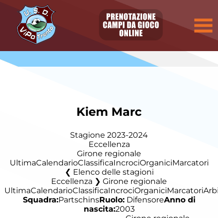
Kiem Marc
Stagione 2023-2024
Eccellenza
Girone regionale
Ultima
Calendario
Classifica
Incroci
Organici
Marcatori
Elenco delle stagioni
Eccellenza ❯ Girone regionale
Ultima
Calendario
Classifica
Incroci
Organici
Marcatori
Arbi
Squadra:
Partschins
Ruolo:
Difensore
Anno di
nascita:
2003