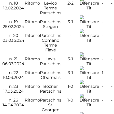
n.
18
Ritorno
Levico
2-2
-
-
18.02.2024
Terme
Tit.
Partschins
n.
19
Ritorno
Partschins
3-1
-
-
25.02.2024
Stegen
Tit.
n.
20
Ritorno
Partschins
1-1
-
-
03.03.2024
Comano
Tit.
Terme
Fiavé
n.
21
Ritorno
Lavis
3-1
-
-
06.03.2024
Partschins
Tit.
n.
22
Ritorno
Partschins
3-1
1
-
10.03.2024
Obermais
Tit.
n.
23
Ritorno
Bozner
1-2
-
-
17.03.2024
Partschins
Tit.
n.
26
Ritorno
Partschins
1-0
-
-
14.04.2024
St.
Tit.
Georgen