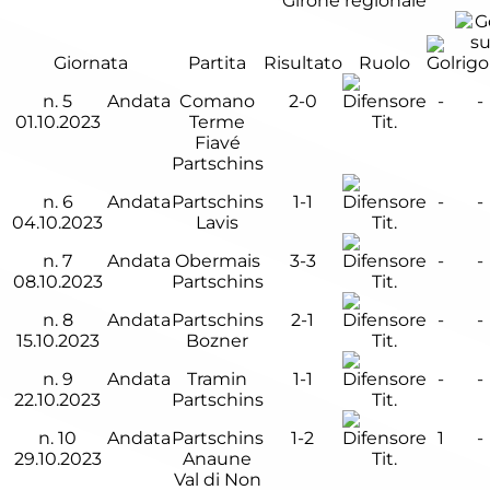
Girone regionale
Giornata
Partita
Risultato
Ruolo
n.
5
Andata
Comano
2-0
-
-
01.10.2023
Terme
Tit.
Fiavé
Partschins
n.
6
Andata
Partschins
1-1
-
-
04.10.2023
Lavis
Tit.
n.
7
Andata
Obermais
3-3
-
-
08.10.2023
Partschins
Tit.
n.
8
Andata
Partschins
2-1
-
-
15.10.2023
Bozner
Tit.
n.
9
Andata
Tramin
1-1
-
-
22.10.2023
Partschins
Tit.
n.
10
Andata
Partschins
1-2
1
-
29.10.2023
Anaune
Tit.
Val di Non