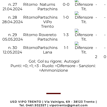
n.
27
Ritorno
Naturns
0-0
-
-
21.04.2024
Partschins
Tit.
n.
28
Ritorno
Partschins
1-0
-
-
28.04.2024
ViPo
Tit.
Trento
n.
29
Ritorno
Rovereto
1-3
-
-
05.05.2024
Partschins
Tit.
n.
30
Ritorno
Partschins
1-1
-
-
12.05.2024
Lana
Tit.
2
0
Gol;
Gol su rigore;
Autogol
Punti:
=0;
=1;
=3 - Ruolo:
=Difensore - Sanzioni:
=Ammonizione
USD VIPO TRENTO
|
Via Valnigra, 69 - 38123 Trento
|
Tel. 0461.932357
|
vipotrento@gmail.com