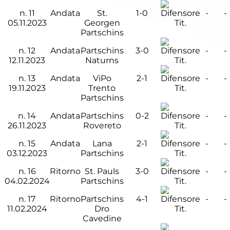
n.
11
Andata
St.
1-0
-
-
05.11.2023
Georgen
Tit.
Partschins
n.
12
Andata
Partschins
3-0
-
-
12.11.2023
Naturns
Tit.
n.
13
Andata
ViPo
2-1
-
-
19.11.2023
Trento
Tit.
Partschins
n.
14
Andata
Partschins
0-2
-
-
26.11.2023
Rovereto
Tit.
n.
15
Andata
Lana
2-1
-
-
03.12.2023
Partschins
Tit.
n.
16
Ritorno
St. Pauls
3-0
-
-
04.02.2024
Partschins
Tit.
n.
17
Ritorno
Partschins
4-1
-
-
11.02.2024
Dro
Tit.
Cavedine