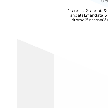
Ult
1ª andata
2ª andata
3ª
andata
12ª andata
13
ritorno
7ª ritorno
8ª 