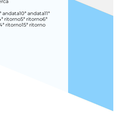
erca
ª andata
10ª andata
11ª
4ª ritorno
5ª ritorno
6ª
4ª ritorno
15ª ritorno