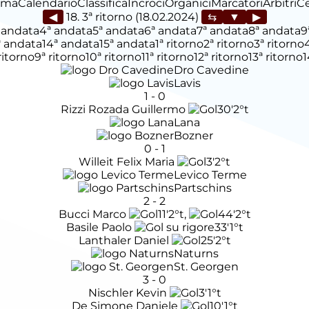
ima
Calendario
Classifica
Incroci
Organici
Marcatori
Arbitri
C
◀
18. 3ª ritorno (18.02.2024)
▶
 andata
4ª andata
5ª andata
6ª andata
7ª andata
8ª andata
9
ª andata
14ª andata
15ª andata
1ª ritorno
2ª ritorno
3ª ritorno
ritorno
9ª ritorno
10ª ritorno
11ª ritorno
12ª ritorno
13ª ritorno
1
Dro Cavedine
Lavis
1
-
0
Rizzi Rozada Guillermo
30'
2°t
Lana
Bozner
0
-
1
Willeit Felix Maria
3'
2°t
Levico Terme
Partschins
2
-
2
Bucci Marco
11'
2°t
,
44'
2°t
Basile Paolo
33'
1°t
Lanthaler Daniel
25'
2°t
Naturns
St. Georgen
3
-
0
Nischler Kevin
3'
1°t
De Simone Daniele
10'
1°t