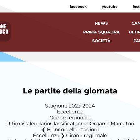
facebook
youtube
ins
NEWS
CAM
PRIMA SQUADRA
ULTI
SOCIETÀ
PA
Le partite della giornata
Stagione 2023-2024
Eccellenza
Girone regionale
Ultima
Calendario
Classifica
Incroci
Organici
Marcatori
Elenco delle stagioni
Eccellenza ❯ Girone regionale