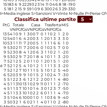
15
18
3
6
9
22
29
3
2
3
14
11
0
4
6
8
18
-19
0
5
18
1
2
15
9
59
1
0
9
6
30
0
2
6
3
29
-33
0
i=Media inglese
S=Sanzioni
V=Vinte
N=Nulle
P=Perse
Gf=
Classifica ultime partite
Pt
G
Totale
Casa
Trasferta
Mi
S
V
N
P
Gf
Gs
V
N
P
Gf
Gs
V
N
P
Gf
Gs
13
5
4
1
0
9
1
3
0
0
7
0
1
1
0
2
1
2
0
12
5
4
0
1
6
4
2
0
0
3
1
2
0
1
3
3
3
0
10
5
3
1
1
11
7
2
0
0
5
1
1
1
1
6
6
1
0
9
5
3
0
2
11
7
2
0
0
6
0
1
0
2
5
7
0
0
9
5
2
3
0
8
4
1
2
0
6
3
1
1
0
2
1
-2
0
9
5
3
0
2
9
7
2
0
1
8
4
1
0
1
1
3
-2
0
7
5
2
1
2
5
2
0
1
1
0
1
2
0
1
5
1
-2
0
vé
7
5
2
1
2
5
4
1
0
1
2
1
1
1
1
3
3
-2
0
7
5
2
1
2
7
10
1
1
1
5
5
1
0
1
2
5
-4
0
6
5
2
0
3
9
9
1
0
1
5
2
1
0
2
4
7
-3
0
5
5
1
2
2
3
6
1
2
1
2
2
0
0
1
1
4
-8
0
4
5
1
1
3
10
13
1
0
2
9
11
0
1
1
1
2
-7
0
4
5
1
1
3
7
10
1
0
1
4
3
0
1
2
3
7
-5
0
4
5
1
1
3
3
10
1
0
2
2
6
0
1
1
1
4
-7
0
3
5
1
0
4
6
10
0
0
1
0
1
1
0
3
6
9
-4
0
3
5
0
3
2
1
6
0
2
1
1
4
0
1
1
0
2
-8
0
i=Media inglese
S=Sanzioni
V=Vinte
N=Nulle
P=Perse
Gf=