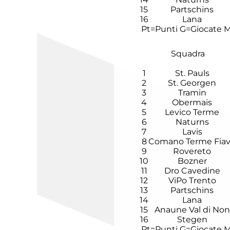
15
Partschins
16
Lana
Pt=Punti
G=Giocate
M
Squadra
1
St. Pauls
2
St. Georgen
3
Tramin
4
Obermais
5
Levico Terme
6
Naturns
7
Lavis
8
Comano Terme Fia
9
Rovereto
10
Bozner
11
Dro Cavedine
12
ViPo Trento
13
Partschins
14
Lana
15
Anaune Val di Non
16
Stegen
Pt=Punti
G=Giocate
M