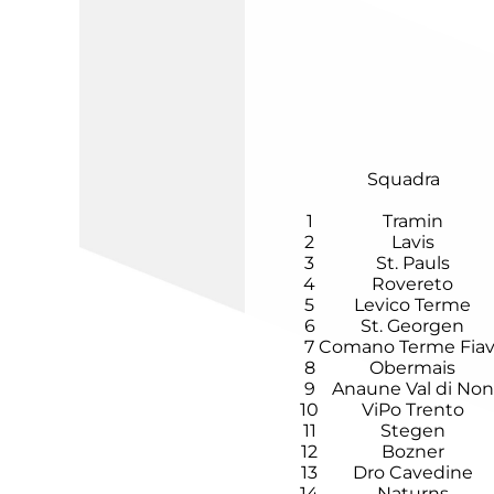
Squadra
1
Tramin
2
Lavis
3
St. Pauls
4
Rovereto
5
Levico Terme
6
St. Georgen
7
Comano Terme Fia
8
Obermais
9
Anaune Val di Non
10
ViPo Trento
11
Stegen
12
Bozner
13
Dro Cavedine
14
Naturns