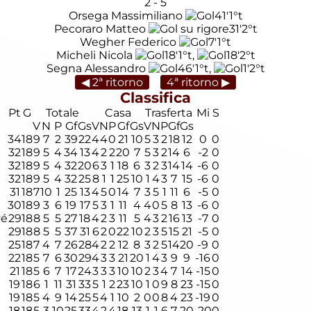
2
-
5
Orsega Massimiliano
41'
1°t
Pecoraro Matteo
31'
2°t
Wegher Federico
7'
1°t
Micheli Nicola
18'
1°t
,
18'
2°t
Segna Alessandro
46'
1°t
,
1'
2°t
◀ 2ª ritorno
4ª ritorno ▶
Classifica
Pt
G
Totale
Casa
Trasferta
Mi
S
V
N
P
Gf
Gs
V
N
P
Gf
Gs
V
N
P
Gf
Gs
34
18
9
7
2
39
22
4
4
0
21
10
5
3
2
18
12
0
0
32
18
9
5
4
34
13
4
2
2
20
7
5
3
2
14
6
-2
0
32
18
9
5
4
32
20
6
3
1
18
6
3
2
3
14
14
-6
0
32
18
9
5
4
32
25
8
1
1
25
10
1
4
3
7
15
-6
0
31
18
7
10
1
25
13
4
5
0
14
7
3
5
1
11
6
-5
0
30
18
9
3
6
19
17
5
3
1
11
4
4
0
5
8
13
-6
0
vé
29
18
8
5
5
27
18
4
2
3
11
5
4
3
2
16
13
-7
0
29
18
8
5
5
37
31
6
2
0
22
10
2
3
5
15
21
-5
0
25
18
7
4
7
26
28
4
2
2
12
8
3
2
5
14
20
-9
0
22
18
5
7
6
30
29
4
3
3
21
20
1
4
3
9
9
-16
0
21
18
5
6
7
17
24
3
3
3
10
10
2
3
4
7
14
-15
0
19
18
6
1
11
31
33
5
1
2
23
10
1
0
9
8
23
-15
0
19
18
5
4
9
14
25
5
4
1
10
2
0
0
8
4
23
-19
0
18
18
5
3
10
25
33
4
2
4
18
13
1
1
6
7
20
-20
0