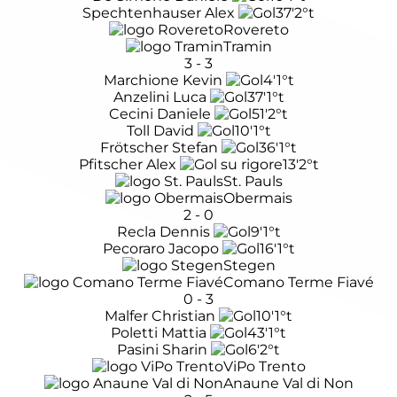
Spechtenhauser Alex
37'
2°t
Rovereto
Tramin
3
-
3
Marchione Kevin
4'
1°t
Anzelini Luca
37'
1°t
Cecini Daniele
51'
2°t
Toll David
10'
1°t
Frötscher Stefan
36'
1°t
Pfitscher Alex
13'
2°t
St. Pauls
Obermais
2
-
0
Recla Dennis
9'
1°t
Pecoraro Jacopo
16'
1°t
Stegen
Comano Terme Fiavé
0
-
3
Malfer Christian
10'
1°t
Poletti Mattia
43'
1°t
Pasini Sharin
6'
2°t
ViPo Trento
Anaune Val di Non