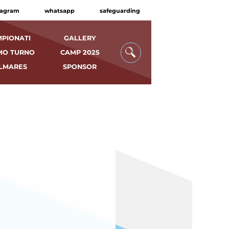
tagram
whatsapp
safeguarding
PIONATI
GALLERY
MO TURNO
CAMP 2025
LMARES
SPONSOR