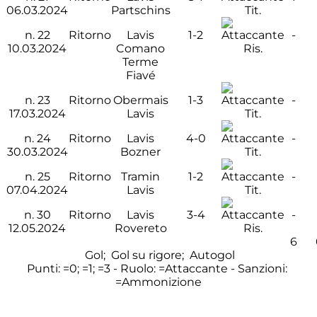
06.03.2024
Partschins
Tit.
n.
22
Ritorno
Lavis
1-2
-
10.03.2024
Comano
Ris.
Terme
Fiavé
n.
23
Ritorno
Obermais
1-3
-
17.03.2024
Lavis
Tit.
n.
24
Ritorno
Lavis
4-0
-
30.03.2024
Bozner
Tit.
n.
25
Ritorno
Tramin
1-2
-
07.04.2024
Lavis
Tit.
n.
30
Ritorno
Lavis
3-4
-
12.05.2024
Rovereto
Ris.
6
Gol;
Gol su rigore;
Autogol
Punti:
=0;
=1;
=3 - Ruolo:
=Attaccante - Sanzioni:
=Ammonizione