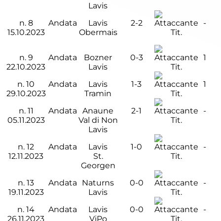
Lavis
n.
8
Andata
Lavis
2-2
-
15.10.2023
Obermais
Tit.
n.
9
Andata
Bozner
0-3
1
22.10.2023
Lavis
Tit.
n.
10
Andata
Lavis
1-3
1
29.10.2023
Tramin
Tit.
n.
11
Andata
Anaune
2-1
-
05.11.2023
Val di Non
Tit.
Lavis
n.
12
Andata
Lavis
1-0
-
12.11.2023
St.
Tit.
Georgen
n.
13
Andata
Naturns
0-0
-
19.11.2023
Lavis
Tit.
n.
14
Andata
Lavis
0-0
-
26.11.2023
ViPo
Tit.