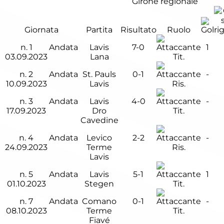
Girone regionale
Giornata
Partita
Risultato
Ruolo
n.
1
Andata
Lavis
7-0
1
03.09.2023
Lana
Tit.
n.
2
Andata
St. Pauls
0-1
-
10.09.2023
Lavis
Ris.
n.
3
Andata
Lavis
4-0
-
17.09.2023
Dro
Tit.
Cavedine
n.
4
Andata
Levico
2-2
-
24.09.2023
Terme
Ris.
Lavis
n.
5
Andata
Lavis
5-1
1
01.10.2023
Stegen
Tit.
n.
7
Andata
Comano
0-1
-
08.10.2023
Terme
Tit.
Fiavé