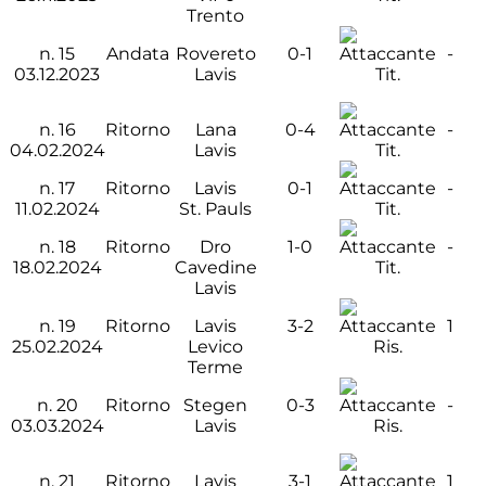
Trento
n.
15
Andata
Rovereto
0-1
-
03.12.2023
Lavis
Tit.
n.
16
Ritorno
Lana
0-4
-
04.02.2024
Lavis
Tit.
n.
17
Ritorno
Lavis
0-1
-
11.02.2024
St. Pauls
Tit.
n.
18
Ritorno
Dro
1-0
-
18.02.2024
Cavedine
Tit.
Lavis
n.
19
Ritorno
Lavis
3-2
1
25.02.2024
Levico
Ris.
Terme
n.
20
Ritorno
Stegen
0-3
-
03.03.2024
Lavis
Ris.
n.
21
Ritorno
Lavis
3-1
1