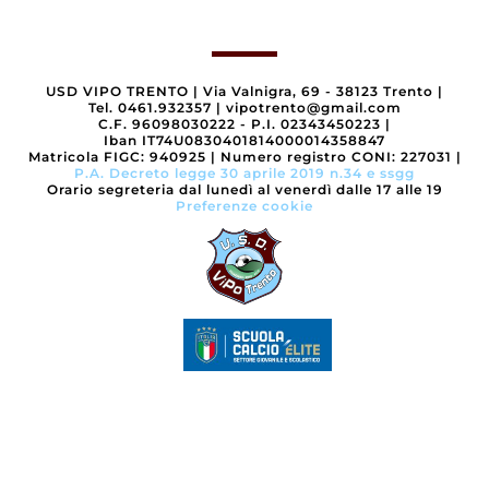
USD VIPO TRENTO
|
Via Valnigra, 69 - 38123 Trento
|
Tel. 0461.932357
|
vipotrento@gmail.com
C.F. 96098030222 - P.I. 02343450223
|
Iban IT74U0830401814000014358847
Matricola FIGC: 940925
|
Numero registro CONI: 227031
|
P.A. Decreto legge 30 aprile 2019 n.34 e ssgg
Orario segreteria dal lunedì al venerdì dalle 17 alle 19
Preferenze cookie