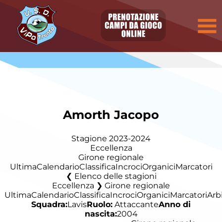
Amorth Jacopo
Stagione 2023-2024
Eccellenza
Girone regionale
Ultima
Calendario
Classifica
Incroci
Organici
Marcatori
Elenco delle stagioni
Eccellenza ❯ Girone regionale
Ultima
Calendario
Classifica
Incroci
Organici
Marcatori
Arbi
Squadra:
Lavis
Ruolo:
Attaccante
Anno di
nascita:
2004